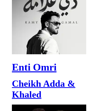
Enti Omri
Cheikh Adda &
Khaled