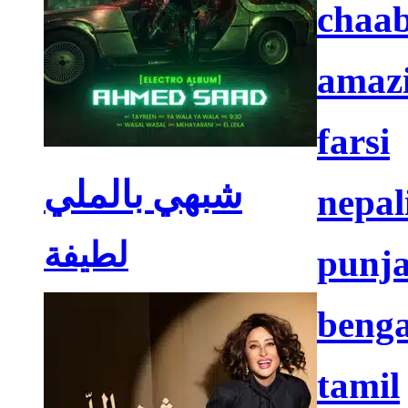
chaab
amaz
farsi
شبهي بالملي
nepal
لطيفة
punja
benga
tamil