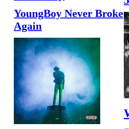
YoungBoy Never Broke
Again