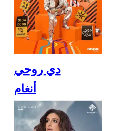
دي روحي
أنغام