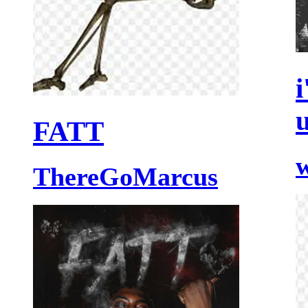
i
FATT
w
ThereGoMarcus