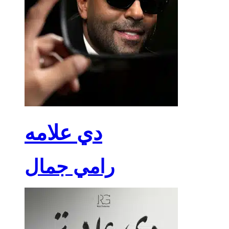
دي علامه
رامي جمال