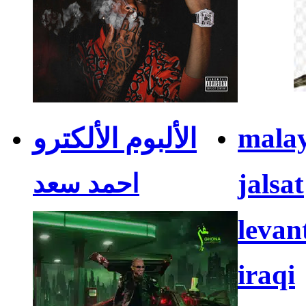
mala
الألبوم الألكترو
jalsat
احمد سعد
levan
iraqi