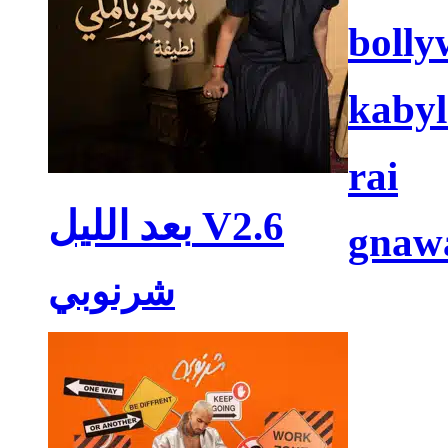
boll
kabyl
rai
بعد الليل V2.6
gnaw
شرنوبي