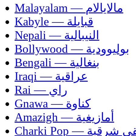
Malayalam — مالايالام
Kabyle — قبايلة
Nepali — النيبالية
Bollywood — بوليوودية
Bengali — بنغالية
Iraqi — عراقية
Rai — راي
Gnawa — كناوة
Amazigh — أمازيغية
Charki Pop — ية