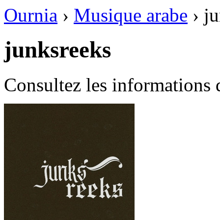
Ournia
›
Musique arabe
›
j
junksreeks
Consultez les informations 