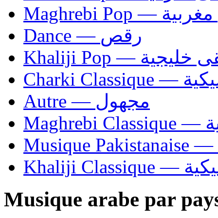
Maghrebi Pop
Dance — رقص
Khaliji Pop — ية
Charki Cl
Autre — مجهول
Ma
Khaliji C
Musique arabe par pay