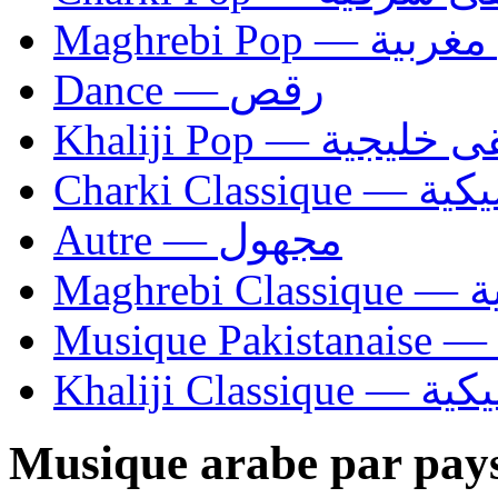
Maghrebi Pop
Dance — رقص
Khaliji Pop — ية
Charki Cl
Autre — مجهول
Ma
Khaliji C
Musique arabe par pay