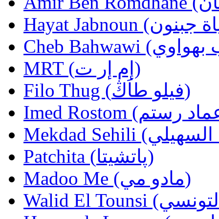
MRT (إم إر ت)
Filo Thug (فيلو طاَڭ)
Patchita (پاتشيتا)
Madoo Me (مادو مي)