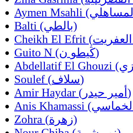
Balti (بالطي)
Guito N (ڭيطو ن)
Soulef (سلاف)
Amir Haydar (أمير حيدر)
Zohra (زهرة)
Nour Chiba (نور شيبة)