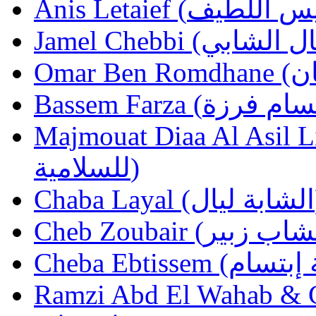
Majmouat Diaa Al Asil Li Salamia (يل
للسلامية)
Cha
Ramzi Abd El Wahab & Cheb Walid 