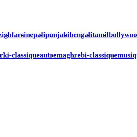
zigh
farsi
nepali
punjabi
bengali
tamil
bollywo
rki-classique
autre
maghrebi-classique
musiq