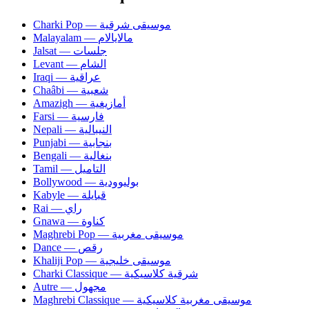
Charki Pop — موسيقى شرقية
Malayalam — مالايالام
Jalsat — جلسات
Levant — الشام
Iraqi — عراقية
Chaâbi — شعبية
Amazigh — أمازيغية
Farsi — فارسية
Nepali — النيبالية
Punjabi — بنجابية
Bengali — بنغالية
Tamil — التاميل
Bollywood — بوليوودية
Kabyle — قبايلة
Rai — راي
Gnawa — كناوة
Maghrebi Pop — موسيقى مغربية
Dance — رقص
Khaliji Pop — موسيقى خليجية
Charki Classique — شرقية كلاسيكية
Autre — مجهول
Maghrebi Classique — موسيقى مغربية كلاسيكية