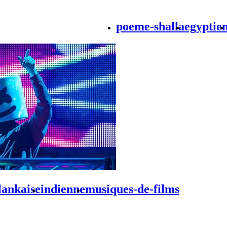
poeme-shalla
egyptie
lankaise
indienne
musiques-de-films