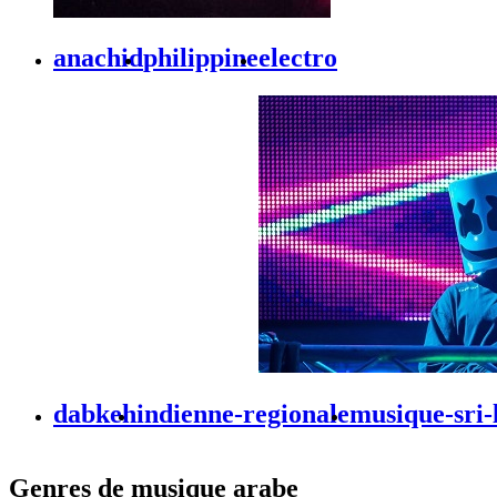
anachid
philippine
electro
dabkeh
indienne-regionale
musique-sri-
Genres de musique arabe