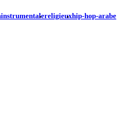
n
instrumentale
religieux
hip-hop-arabe