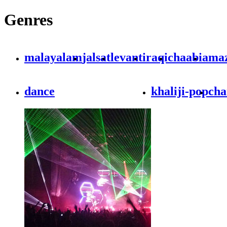
Genres
malayalam
jalsat
levant
iraqi
chaabi
ama
dance
khaliji-pop
cha