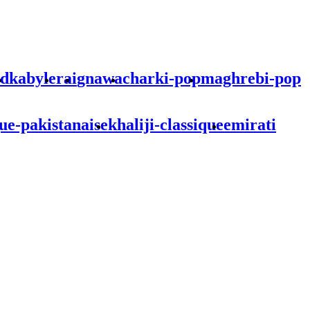
od
kabyle
rai
gnawa
charki-pop
maghrebi-pop
ue-pakistanaise
khaliji-classique
emirati