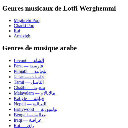
Genres musicaux de Lotfi Werghemmi
Maghrebi Pop
Charki Pop
Rai
Amazigh
Genres de musique arabe
Levant — الشام
Farsi — فارسية
Punjabi — بنجابية
Jalsat — جلسات
Tamil — التاميل
Chaâbi — شعبية
Malayalam — مالايالام
Kabyle — قبايلة
Nepali — النيبالية
Bollywood — بوليوودية
Bengali — بنغالية
Iraqi — عراقية
Rai — راي