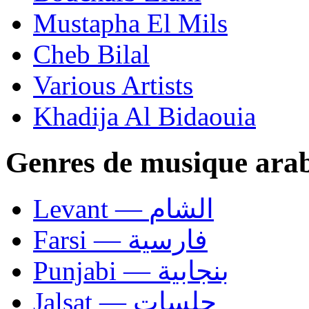
Mustapha El Mils
Cheb Bilal
Various Artists
Khadija Al Bidaouia
Genres de musique ara
Levant — الشام
Farsi — فارسية
Punjabi — بنجابية
Jalsat — جلسات