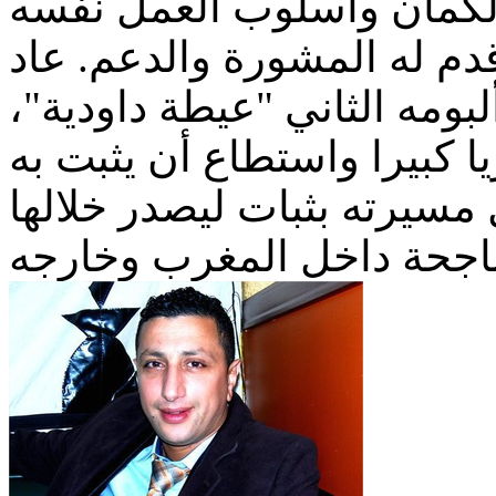
دم له المشورة والدعم. عاد
صدر ألبومه الثاني "عيطة داودية
يا كبيرا واستطاع أن يثبت به
مسيرته بثبات ليصدر خلالها