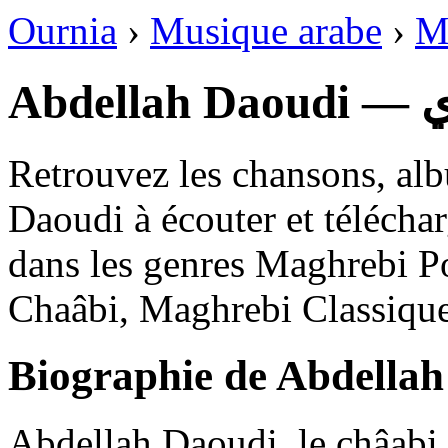
Ournia
›
Musique arabe
›
M
Abd
Retrouvez les chansons, al
Daoudi à écouter et télécha
dans les genres Maghrebi 
Chaâbi, Maghrebi Classique,
Biographie de Abdella
Abdellah Daoudi, le châabi 