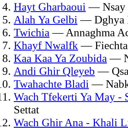
Hayt Gharbaoui
— Nsay
Alah Ya Gelbi
— Dghya K
Twichia
— Annaghma Ac
Khayf Nwalfk
— Fiechta
Kaa Kaa Ya Zoubida
— N
Andi Ghir Qleyeb
— Qsar
Twahachte Bladi
— Nabki
Wach Tfekerti Ya May 
Settat
Wach Ghir Ana - Khali L