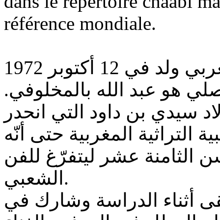
dans le répertoire châabi m
référence mondiale.
عبد الله الداودي فنان شعبي مغربي ولد في 12 أكتوبر 1972
أصلي هو عبد الله بالمخلوفي
د سيدي بن داود التي انحدر
 التراثية المغربية حتى أنّه
 الثامنة عشر ليتفرّغ للفن
الشعبي.
قى أثناء الدراسة وشارك في