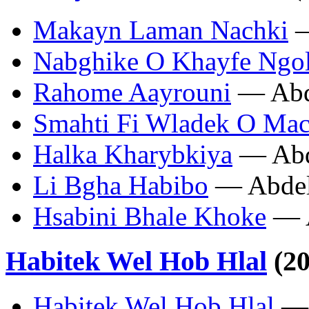
Makayn Laman Nachki
—
Nabghike O Khayfe Ngol
Rahome Aayrouni
— Abd
Smahti Fi Wladek O Mac
Halka Kharybkiya
— Abd
Li Bgha Habibo
— Abdel
Hsabini Bhale Khoke
— A
Habitek Wel Hob Hlal
(20
Habitek Wel Hob Hlal
— 