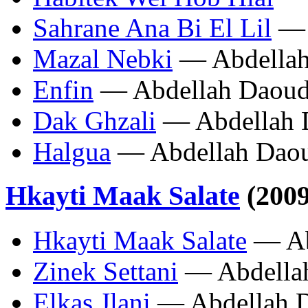
Sahrane Ana Bi El Lil
— 
Mazal Nebki
— Abdellah
Enfin
— Abdellah Daoud
Dak Ghzali
— Abdellah 
Halgua
— Abdellah Dao
Hkayti Maak Salate
(2009
Hkayti Maak Salate
— Ab
Zinek Settani
— Abdella
Elkas Jlani
— Abdellah 