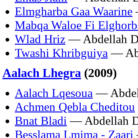
Elmgharba Gaa Waarine
Mabqa Waloe Fi Elghorb
Wlad Hriz
— Abdellah D
Twashi Khribguiya
— Abd
Aalach Lhegra
(2009)
Aalach Lqesoua
— Abdel
Achmen Qebla Cheditou
Bnat Bladi
— Abdellah D
Besslama Lmima - Zaari