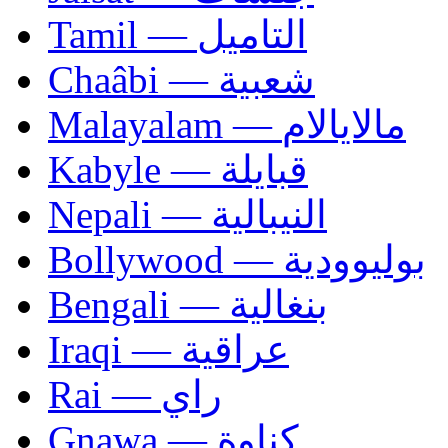
Tamil — التاميل
Chaâbi — شعبية
Malayalam — مالايالام
Kabyle — قبايلة
Nepali — النيبالية
Bollywood — بوليوودية
Bengali — بنغالية
Iraqi — عراقية
Rai — راي
Gnawa — كناوة