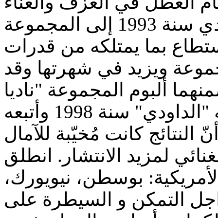
م العطل في العزف والغناء
مع أصدقائه. انضم عبد الله الداودي سنة 1993 إلى المجموعة
استطاع بما يمتلكه من قدرات
موعة ويزيد في شهرتها وقد
أصدر أوّل ألبوم منفرد باسمه "الداودي" سنة 1998 وأتبعه
النتائج كانت مُخيّبة للآمال
ائي لمزيد الانتشار. انطلق
الأمريكية: بوسطن، نيويورك
اجل التمكن و السيطرة على