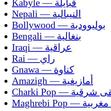
Kabyle — قبايلة
Nepali — النيبالية
Bollywood — بوليوودية
Bengali — بنغالية
Iraqi — عراقية
Rai — راي
Gnawa — كناوة
Amazigh — أمازيغية
Charki Pop — ية
Maghrebi Pop