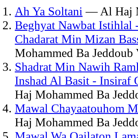
Ah Ya Soltani
— Al Haj 
Beghyat Nawbat Istihlal 
Chadarat Min Mizan Bassit
Mohammed Ba Jeddoub 
Shadrat Min Nawih Raml 
Inshad Al Basit - Insira
Haj Mohammed Ba Jeddo
Mawal Chayaatouhom M
Haj Mohammed Ba Jeddo
Mawal Wa Qailaton Lam