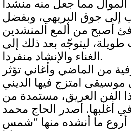
الموال مما جعل منه منشدا
ب إلى جوق البريهي، وبفضل
فئ أصبح من ألمع المنشدين
 طويلة، ليتوجّه بعد ذلك إلى
الغناء والإنشاد منفردا.
فية من الماضي وأغاني تؤثر
ى موسيقى امتزج فيها الديني
ذا الفن العريق، مستمدة من
 أغلبها. أصدر الحاج محمد
 أروع ما أنشده منها "شمس