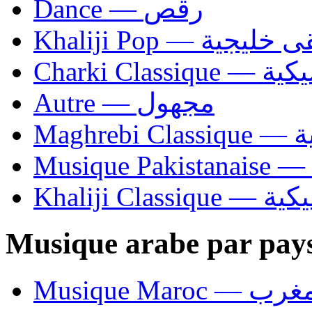
Dance — رقص
Khaliji Pop — ية
Charki Cl
Autre — مجهول
Ma
Khaliji C
Musique arabe par pay
Musique Maroc — 