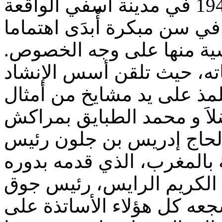
ولد الحاج محمد بجدوب سنة 1945 في مدينة آسفي الواقعة
ي سن مبكرة أْبدَى اهتماما
ندلسية منها على وجه الخصوص
ته، حيث تلقن أسس الإنشاد
لمذ على يد مشايخ من أمثال
تاذ الحاج إدريس بن جلون رئيس
 بالمغرب، الذي قدمه بدوره
اذ عبد الكريم الرايس، رئيس جوق
عه كل هؤلاء الأساتذة على