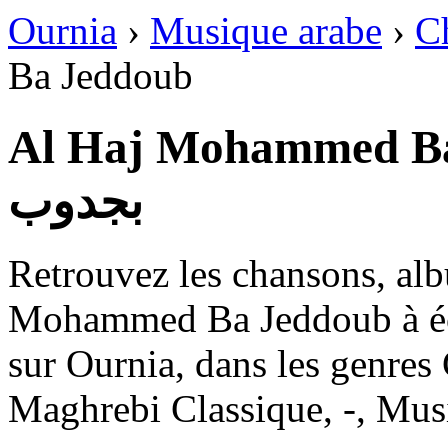
Ournia
›
Musique arabe
›
C
Ba Jeddoub
Al Haj Mohammed Ba Jeddo
بجدوب
Retrouvez les chansons, alb
Mohammed Ba Jeddoub à écou
sur Ournia, dans les genre
Maghrebi Classique, -, Mus