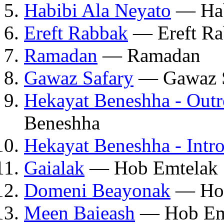
Habibi Ala Neyato
— Hab
Ereft Rabbak
— Ereft Ra
Ramadan
— Ramadan
Gawaz Safary
— Gawaz S
Hekayat Beneshha - Outr
Beneshha
Hekayat Beneshha - Intr
Gaialak
— Hob Emtelak
Domeni Beayonak
— Hob
Meen Baieash
— Hob Em