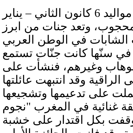
جنات مطربة مغربية شابة من مواليد 6 كانون الثاني – يناير
1986 وب، وتعد جنات من ابرز
في سنّها كانت جنّات تستمع
الوهاب وغيرهم، فنشأت على
لراقية وقد انتبهت عائلتها
ة غنائية في المغرب "نجوم
 ووقفت بكل اقتدار على خشبة