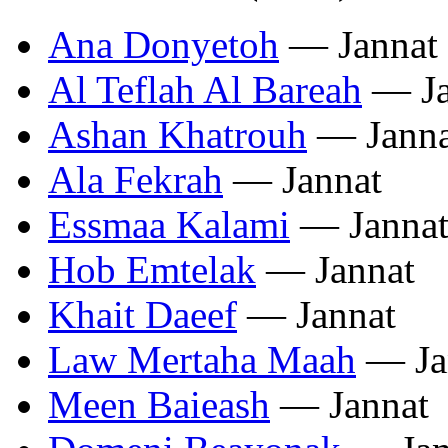
Ana Donyetoh
— Jannat
Al Teflah Al Bareah
— Ja
Ashan Khatrouh
— Janna
Ala Fekrah
— Jannat
Essmaa Kalami
— Janna
Hob Emtelak
— Jannat
Khait Daeef
— Jannat
Law Mertaha Maah
— Ja
Meen Baieash
— Jannat