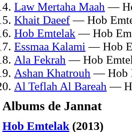
Law Mertaha Maah
— Ho
Khait Daeef
— Hob Emte
Hob Emtelak
— Hob Emt
Essmaa Kalami
— Hob E
Ala Fekrah
— Hob Emte
Ashan Khatrouh
— Hob 
Al Teflah Al Bareah
— Ho
Albums de Jannat
Hob Emtelak
(2013)