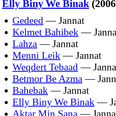
Elly Biny We Binak
(2006
Gedeed
— Jannat
Kelmet Bahibek
— Janna
Lahza
— Jannat
Menni Leik
— Jannat
Weqdert Tebaad
— Janna
Betmor Be Azma
— Jann
Bahebak
— Jannat
Elly Biny We Binak
— Ja
Aktar Min Sana
— Janna