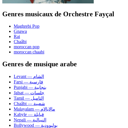
Genres musicaux de Orchestre Fayçal
Maghrebi Pop
Gnawa
Rai
Chaâbi
moroccan pop
moroccan chaabi
Genres de musique arabe
Levant — الشام
Farsi — فارسية
Punjabi — بنجابية
Jalsat — جلسات
Tamil — التاميل
Chaâbi — شعبية
Malayalam — مالايالام
Kabyle — قبايلة
Nepali — النيبالية
Bollywood — بوليوودية