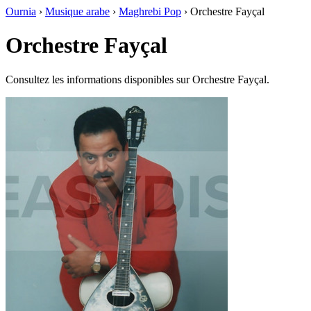
Ournia
›
Musique arabe
›
Maghrebi Pop
›
Orchestre Fayçal
Orchestre Fayçal
Consultez les informations disponibles sur Orchestre Fayçal.