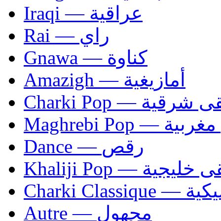
Iraqi — عراقية
Rai — راي
Gnawa — كناوة
Amazigh — أمازيغية
Charki Pop — ية
Maghrebi Pop
Dance — رقص
Khaliji Pop — ية
Charki Cl
Autre — مجهول