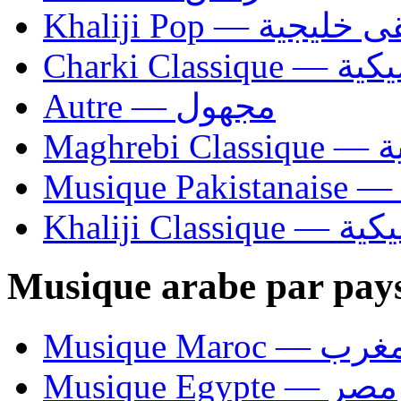
Khaliji Pop — ية
Charki Cl
Autre — مجهول
Ma
Khaliji C
Musique arabe par pay
Musique Maroc — 
Musique Egypte — مصر