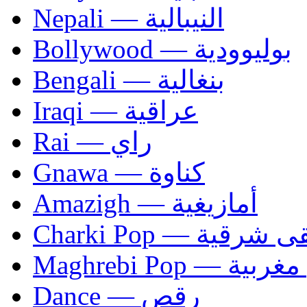
Nepali — النيبالية
Bollywood — بوليوودية
Bengali — بنغالية
Iraqi — عراقية
Rai — راي
Gnawa — كناوة
Amazigh — أمازيغية
Charki Pop — ية
Maghrebi Pop
Dance — رقص