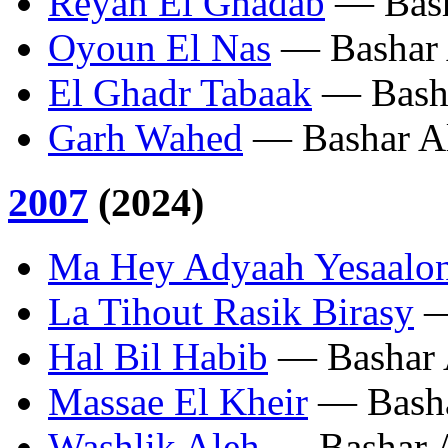
Reyah El Ghadab
— Basha
Oyoun El Nas
— Bashar A
El Ghadr Tabaak
— Basha
Garh Wahed
— Bashar Al
2007
(2024)
Ma Hey Adyaah Yesaalon
La Tihout Rasik Birasy
—
Hal Bil Habib
— Bashar A
Massae El Kheir
— Basha
Washlik Aleh
— Bashar A