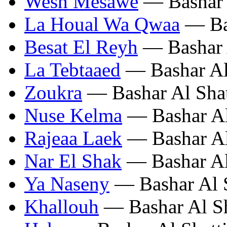
Wesh Mesawe
— Bashar 
La Houal Wa Qwaa
— Bas
Besat El Reyh
— Bashar A
La Tebtaaed
— Bashar Al
Zoukra
— Bashar Al Shat
Nuse Kelma
— Bashar Al
Rajeaa Laek
— Bashar Al
Nar El Shak
— Bashar Al
Ya Naseny
— Bashar Al S
Khallouh
— Bashar Al Sh