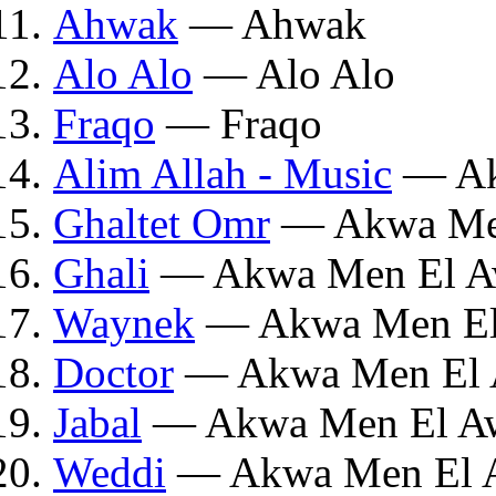
Ahwak
— Ahwak
Alo Alo
— Alo Alo
Fraqo
— Fraqo
Alim Allah - Music
— Ak
Ghaltet Omr
— Akwa Men
Ghali
— Akwa Men El A
Waynek
— Akwa Men El
Doctor
— Akwa Men El 
Jabal
— Akwa Men El A
Weddi
— Akwa Men El 