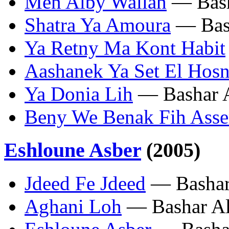
Men Alby Wallah
— Bash
Shatra Ya Amoura
— Bash
Ya Retny Ma Kont Habit
Aashanek Ya Set El Hos
Ya Donia Lih
— Bashar A
Beny We Benak Fih Asse
Eshloune Asber
(2005)
Jdeed Fe Jdeed
— Bashar 
Aghani Loh
— Bashar Al