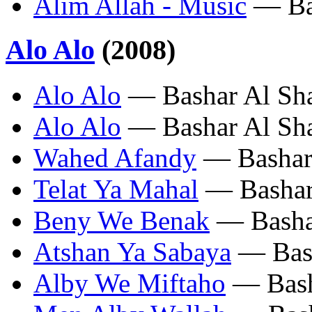
Alim Allah - Music
— Bas
Alo Alo
(2008)
Alo Alo
— Bashar Al Sha
Alo Alo
— Bashar Al Sha
Wahed Afandy
— Bashar 
Telat Ya Mahal
— Bashar 
Beny We Benak
— Bashar
Atshan Ya Sabaya
— Bash
Alby We Miftaho
— Basha