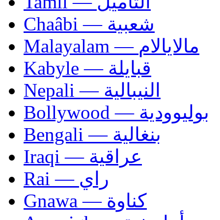
Tamil — التاميل
Chaâbi — شعبية
Malayalam — مالايالام
Kabyle — قبايلة
Nepali — النيبالية
Bollywood — بوليوودية
Bengali — بنغالية
Iraqi — عراقية
Rai — راي
Gnawa — كناوة