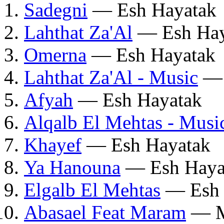
Sadegni
— Esh Hayatak
Lahthat Za'Al
— Esh Hay
Omerna
— Esh Hayatak
Lahthat Za'Al - Music
— 
Afyah
— Esh Hayatak
Alqalb El Mehtas - Musi
Khayef
— Esh Hayatak
Ya Hanouna
— Esh Haya
Elgalb El Mehtas
— Esh 
Abasael Feat Maram
— M