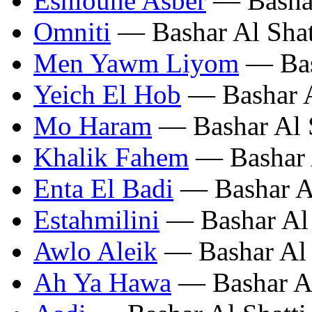
Eshloune Asber
— Bashar
Omniti
— Bashar Al Shat
Men Yawm Liyom
— Bas
Yeich El Hob
— Bashar A
Mo Haram
— Bashar Al S
Khalik Fahem
— Bashar A
Enta El Badi
— Bashar Al
Estahmilini
— Bashar Al 
Awlo Aleik
— Bashar Al 
Ah Ya Hawa
— Bashar Al