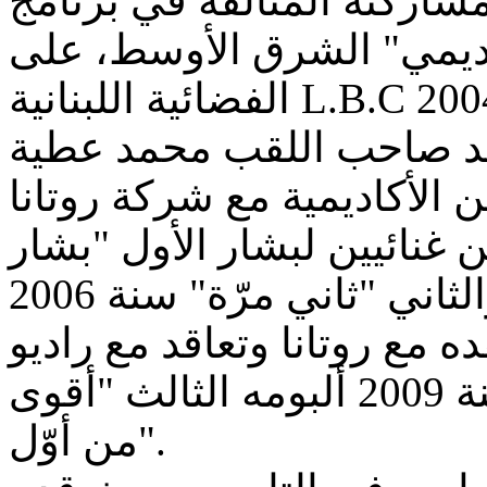
مشاركته المتألقة في برنامج
ديمي" الشرق الأوسط، على
الفضائية اللبنانية L.B.C في نسخته الأولى موسم 2003 /2004
الأكاديمية مع شركة روتانا
 غنائيين لبشار الأول "بشار
شار عقده مع روتانا وتعاقد مع راديو
وتلفزيون العرب حيث أصدر سنة 2009 ألبومه الثالث "أقوى
من أوّل".