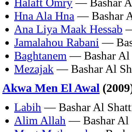
Halaft Omry
— Bashar Al
Hna Ala Hna
— Bashar Al
Ana Liya Maak Hessab
—
Jamalahou Rabani
— Bash
Baghtanem
— Bashar Al 
Mezajak
— Bashar Al Sha
Akwa Men El Awal
(2009
Labih
— Bashar Al Shatt
Alim Allah
— Bashar Al 