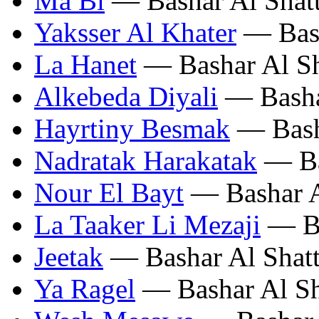
Ma Bi
— Bashar Al Shatt
Yaksser Al Khater
— Bash
La Hanet
— Bashar Al Sh
Alkebeda Diyali
— Bashar
Hayrtiny Besmak
— Basha
Nadratak Harakatak
— Ba
Nour El Bayt
— Bashar A
La Taaker Li Mezaji
— Ba
Jeetak
— Bashar Al Shatt
Ya Ragel
— Bashar Al Sh