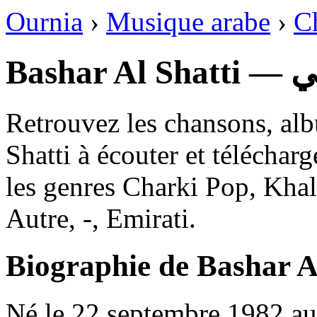
Ournia
›
Musique arabe
›
C
Bash
Retrouvez les chansons, alb
Shatti à écouter et téléchar
les genres Charki Pop, Khal
Autre, -, Emirati.
Biographie de Bashar A
Né le 22 septembre 1982 au