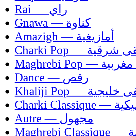
Rai — راي
Gnawa — كناوة
Amazigh — أمازيغية
Charki Pop — ية
Maghrebi Pop
Dance — رقص
Khaliji Pop — ية
Charki Cl
Autre — مجهول
Ma