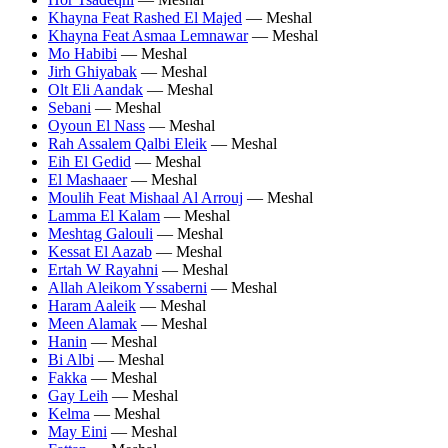
Khayna Feat Rashed El Majed
— Meshal
Khayna Feat Asmaa Lemnawar
— Meshal
Mo Habibi
— Meshal
Jirh Ghiyabak
— Meshal
Olt Eli Aandak
— Meshal
Sebani
— Meshal
Oyoun El Nass
— Meshal
Rah Assalem Qalbi Eleik
— Meshal
Eih El Gedid
— Meshal
El Mashaaer
— Meshal
Moulih Feat Mishaal Al Arrouj
— Meshal
Lamma El Kalam
— Meshal
Meshtag Galouli
— Meshal
Kessat El Aazab
— Meshal
Ertah W Rayahni
— Meshal
Allah Aleikom Yssaberni
— Meshal
Haram Aaleik
— Meshal
Meen Alamak
— Meshal
Hanin
— Meshal
Bi Albi
— Meshal
Fakka
— Meshal
Gay Leih
— Meshal
Kelma
— Meshal
May Eini
— Meshal