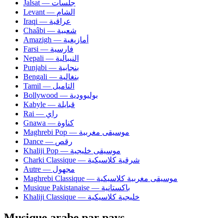
Jalsat — جلسات
Levant — الشام
Iraqi — عراقية
Chaâbi — شعبية
Amazigh — أمازيغية
Farsi — فارسية
Nepali — النيبالية
Punjabi — بنجابية
Bengali — بنغالية
Tamil — التاميل
Bollywood — بوليوودية
Kabyle — قبايلة
Rai — راي
Gnawa — كناوة
Maghrebi Pop — موسيقى مغربية
Dance — رقص
Khaliji Pop — موسيقى خليجية
Charki Classique — شرقية كلاسيكية
Autre — مجهول
Maghrebi Classique — موسيقى مغربية كلاسيكية
Musique Pakistanaise — باكستانية
Khaliji Classique — خليجية كلاسيكية
Musique arabe par pays