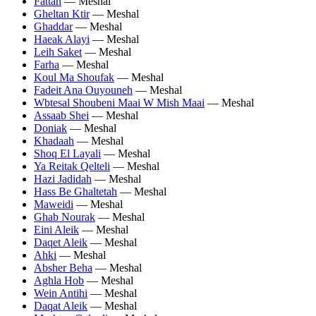
Fattan
— Meshal
Gheltan Ktir
— Meshal
Ghaddar
— Meshal
Haeak Alayi
— Meshal
Leih Saket
— Meshal
Farha
— Meshal
Koul Ma Shoufak
— Meshal
Fadeit Ana Ouyouneh
— Meshal
Wbtesal Shoubeni Maai W Mish Maai
— Meshal
Assaab Shei
— Meshal
Doniak
— Meshal
Khadaah
— Meshal
Shoq El Layali
— Meshal
Ya Reitak Qelteli
— Meshal
Hazi Jadidah
— Meshal
Hass Be Ghaltetah
— Meshal
Maweidi
— Meshal
Ghab Nourak
— Meshal
Eini Aleik
— Meshal
Daqet Aleik
— Meshal
Ahki
— Meshal
Absher Beha
— Meshal
Aghla Hob
— Meshal
Wein Antihi
— Meshal
Daqat Aleik
— Meshal