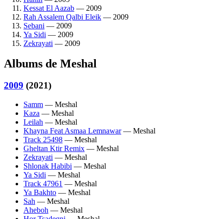
Kessat El Aazab
— 2009
Rah Assalem Qalbi Eleik
— 2009
Sebani
— 2009
Ya Sidi
— 2009
Zekrayati
— 2009
Albums de Meshal
2009
(2021)
Samm
— Meshal
Kaza
— Meshal
Leilah
— Meshal
Khayna Feat Asmaa Lemnawar
— Meshal
Track 25498
— Meshal
Gheltan Ktir Remix
— Meshal
Zekrayati
— Meshal
Shlonak Habibi
— Meshal
Ya Sidi
— Meshal
Track 47961
— Meshal
Ya Bakhto
— Meshal
Sah
— Meshal
Aheboh
— Meshal
Hor Tsadeqni
— Meshal