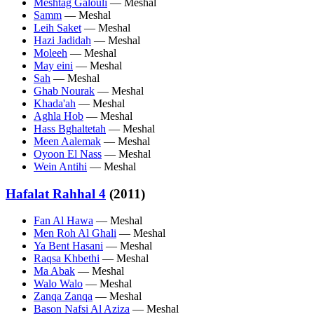
Meshtag Galouli
— Meshal
Samm
— Meshal
Leih Saket
— Meshal
Hazi Jadidah
— Meshal
Moleeh
— Meshal
May eini
— Meshal
Sah
— Meshal
Ghab Nourak
— Meshal
Khada'ah
— Meshal
Aghla Hob
— Meshal
Hass Bghaltetah
— Meshal
Meen Aalemak
— Meshal
Oyoon El Nass
— Meshal
Wein Antihi
— Meshal
Hafalat Rahhal 4
(2011)
Fan Al Hawa
— Meshal
Men Roh Al Ghali
— Meshal
Ya Bent Hasani
— Meshal
Raqsa Khbethi
— Meshal
Ma Abak
— Meshal
Walo Walo
— Meshal
Zanqa Zanqa
— Meshal
Bason Nafsi Al Aziza
— Meshal