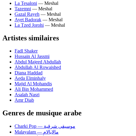
La Tesaloni
— Meshal
Tazemni
— Meshal
Gazal Rayeh
— Meshal
Ayet Badorak
— Meshal
La Tzed Jorohi
— Meshal
Artistes similaires
Fadl Shaker
Hussain Al Jassmi
Abdul Majeed Abdullah
Abdullah Al Rowaished
Diana Haddad
Aeda Elminhaly
Majid Al Mohandis
Ali Bin Mohammed
Asalah Nasri
Amr Diab
Genres de musique arabe
Charki Pop — موسيقى شرقية
Malayalam — مالايالام