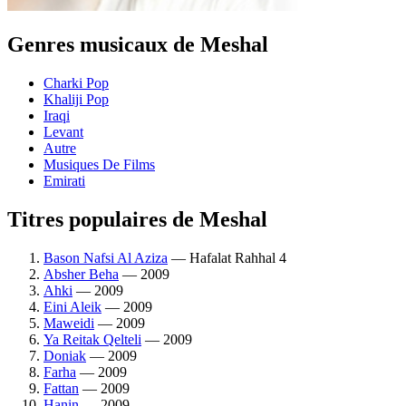
Genres musicaux de Meshal
Charki Pop
Khaliji Pop
Iraqi
Levant
Autre
Musiques De Films
Emirati
Titres populaires de Meshal
Bason Nafsi Al Aziza
— Hafalat Rahhal 4
Absher Beha
— 2009
Ahki
— 2009
Eini Aleik
— 2009
Maweidi
— 2009
Ya Reitak Qelteli
— 2009
Doniak
— 2009
Farha
— 2009
Fattan
— 2009
Hanin
— 2009