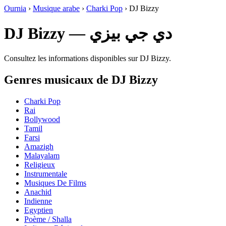
Ournia
›
Musique arabe
›
Charki Pop
›
DJ Bizzy
DJ Bizzy — دي جي بيزي
Consultez les informations disponibles sur DJ Bizzy.
Genres musicaux de DJ Bizzy
Charki Pop
Rai
Bollywood
Tamil
Farsi
Amazigh
Malayalam
Religieux
Instrumentale
Musiques De Films
Anachid
Indienne
Egyptien
Poème / Shalla