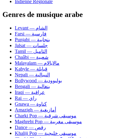
Indienne Régionale
Genres de musique arabe
Levant — الشام
Farsi — فارسية
Punjabi — بنجابية
Jalsat — جلسات
Tamil — التاميل
Chaâbi — شعبية
Malayalam — مالايالام
Kabyle — قبايلة
Nepali — النيبالية
Bollywood — بوليوودية
Bengali — بنغالية
Iraqi — عراقية
Rai — راي
Gnawa — كناوة
Amazigh — أمازيغية
Charki Pop — موسيقى شرقية
Maghrebi Pop — موسيقى مغربية
Dance — رقص
Khaliji Pop — موسيقى خليجية