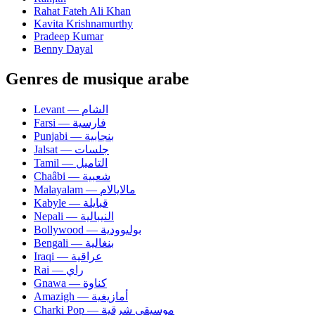
Rahat Fateh Ali Khan
Kavita Krishnamurthy
Pradeep Kumar
Benny Dayal
Genres de musique arabe
Levant — الشام
Farsi — فارسية
Punjabi — بنجابية
Jalsat — جلسات
Tamil — التاميل
Chaâbi — شعبية
Malayalam — مالايالام
Kabyle — قبايلة
Nepali — النيبالية
Bollywood — بوليوودية
Bengali — بنغالية
Iraqi — عراقية
Rai — راي
Gnawa — كناوة
Amazigh — أمازيغية
Charki Pop — موسيقى شرقية