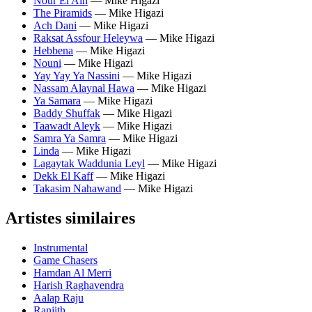
Nour El Ain
— Mike Higazi
The Piramids
— Mike Higazi
Ach Dani
— Mike Higazi
Raksat Assfour Heleywa
— Mike Higazi
Hebbena
— Mike Higazi
Nouni
— Mike Higazi
Yay Yay Ya Nassini
— Mike Higazi
Nassam Alaynal Hawa
— Mike Higazi
Ya Samara
— Mike Higazi
Baddy Shuffak
— Mike Higazi
Taawadt Aleyk
— Mike Higazi
Samra Ya Samra
— Mike Higazi
Linda
— Mike Higazi
Lagaytak Waddunia Leyl
— Mike Higazi
Dekk El Kaff
— Mike Higazi
Takasim Nahawand
— Mike Higazi
Artistes similaires
Instrumental
Game Chasers
Hamdan Al Merri
Harish Raghavendra
Aalap Raju
Ranjith