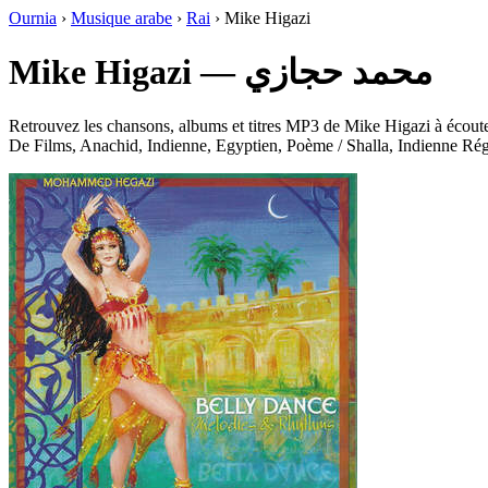
Ournia
›
Musique arabe
›
Rai
›
Mike Higazi
Mike Higazi — محمد حجازي
Retrouvez les chansons, albums et titres MP3 de Mike Higazi à écoute
De Films, Anachid, Indienne, Egyptien, Poème / Shalla, Indienne Rég