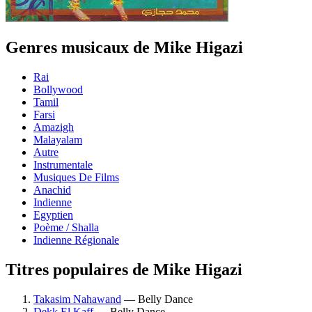
Genres musicaux de Mike Higazi
Rai
Bollywood
Tamil
Farsi
Amazigh
Malayalam
Autre
Instrumentale
Musiques De Films
Anachid
Indienne
Egyptien
Poème / Shalla
Indienne Régionale
Titres populaires de Mike Higazi
Takasim Nahawand
— Belly Dance
Dekk El Kaff
— Belly Dance