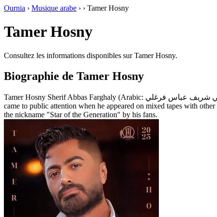
Ournia
›
Musique arabe
›
›
Tamer Hosny
Tamer Hosny
Consultez les informations disponibles sur Tamer Hosny.
Biographie de Tamer Hosny
Tamer Hosny Sherif Abbas Farghaly (Arabic: تامر حسني شريف عباس فرغلي; born 16 August 1977), known by his stage name Tamer Hosny (Arabic: تامر حسني), is an Egyptian singer and actor. He first
came to public attention when he appeared on mixed tapes with other
the nickname "Star of the Generation" by his fans.