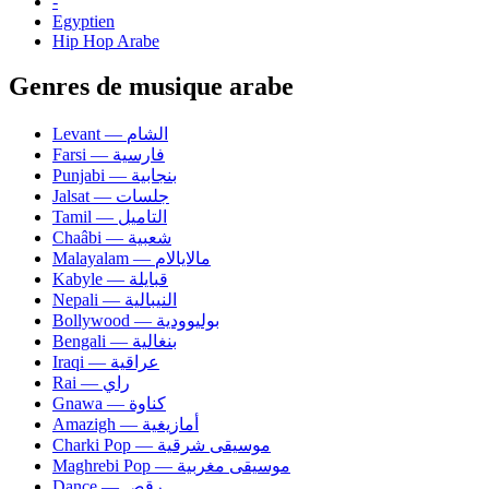
-
Egyptien
Hip Hop Arabe
Genres de musique arabe
Levant — الشام
Farsi — فارسية
Punjabi — بنجابية
Jalsat — جلسات
Tamil — التاميل
Chaâbi — شعبية
Malayalam — مالايالام
Kabyle — قبايلة
Nepali — النيبالية
Bollywood — بوليوودية
Bengali — بنغالية
Iraqi — عراقية
Rai — راي
Gnawa — كناوة
Amazigh — أمازيغية
Charki Pop — موسيقى شرقية
Maghrebi Pop — موسيقى مغربية
Dance — رقص