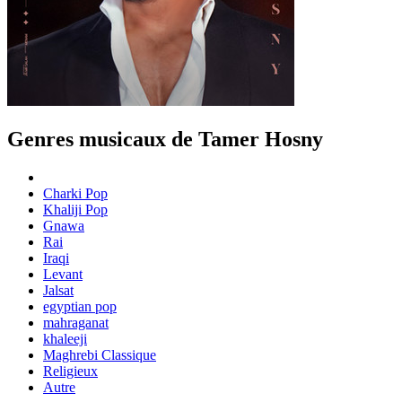
Genres musicaux de Tamer Hosny
Charki Pop
Khaliji Pop
Gnawa
Rai
Iraqi
Levant
Jalsat
egyptian pop
mahraganat
khaleeji
Maghrebi Classique
Religieux
Autre