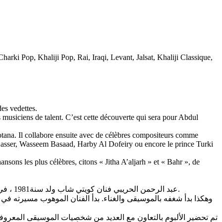
arki Pop, Khaliji Pop, Rai, Iraqi, Levant, Jalsat, Khaliji Classique,
es vedettes.
s musiciens de talent. C’est cette découverte qui sera pour Abdul
Rotana. Il collabore ensuite avec de célèbres compositeurs comme
Nasser, Wasseem Basaad, Harby Al Dofeiry ou encore le prince Turki
sons les plus célèbres, citons « Jitha A’aljarh » et « Bahr », de
عبد الرحمن الحريبي فنان كويتي شاب ولد سنة1981 ، في الكويت. في شبابه اعتاد حضور التجمعات العائلية التي تنظمها أفراد عائلته ويدعون العديد من الشخصيات المعروفة من فناني الخليج العربي.
تم تحضير الألبوم بالتعاون مع العديد من شخصيات الموسيقى المعروفة،