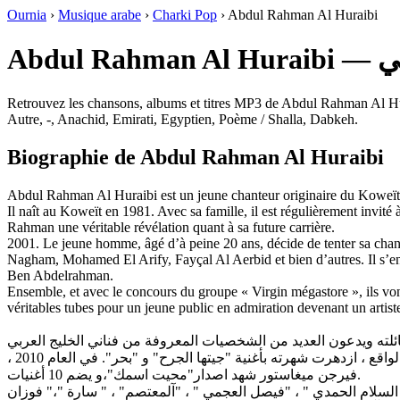
Ournia
›
Musique arabe
›
Charki Pop
›
Abdul Rahman Al Huraibi
Abdu
Retrouvez les chansons, albums et titres MP3 de Abdul Rahman Al Hurai
Autre, -, Anachid, Emirati, Egyptien, Poème / Shalla, Dabkeh.
Biographie de Abdul Rahman Al Huraibi
Abdul Rahman Al Huraibi est un jeune chanteur originaire du Koweït et
Il naît au Koweït en 1981. Avec sa famille, il est régulièrement invité
Rahman une véritable révélation quant à sa future carrière.
2001. Le jeune homme, âgé d’à peine 20 ans, décide de tenter sa chanc
Nagham, Mohamed El Arify, Fayçal Al Aerbid et bien d’autres. Il s’e
Ben Abdelrahman.
Ensemble, et avec le concours du groupe « Virgin mégastore », ils vont
véritables tubes pour un jeune public en admiration devenant un artist
وهكذا بدأ شغفه بالموسيقى والغناء. بدأ الفنان الموهوب مسيرته في العام 2001 ، تحت رعاية الشهيرة روتانا. ومن ثم أصدر3 البومات. وفي الواقع ، ازدهرت شهرته بأغنية "جيتها الجرح" و "بحر". في العام 2010 ،
فيرجن ميغاستور شهد اصدار"محيت اسمك"،و يضم 10 أغنيات.
السلام الحمدي " ، "فيصل العجمي " ، "آلمعتصم" ، " سارة "،" فوزان