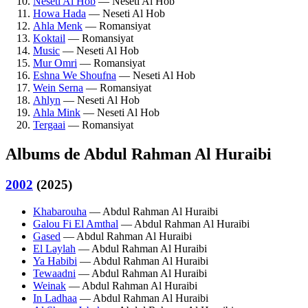
Neseti Al Hob
— Neseti Al Hob
Howa Hada
— Neseti Al Hob
Ahla Menk
— Romansiyat
Koktail
— Romansiyat
Music
— Neseti Al Hob
Mur Omri
— Romansiyat
Eshna We Shoufna
— Neseti Al Hob
Wein Serna
— Romansiyat
Ahlyn
— Neseti Al Hob
Ahla Mink
— Neseti Al Hob
Tergaai
— Romansiyat
Albums de Abdul Rahman Al Huraibi
2002
(2025)
Khabarouha
— Abdul Rahman Al Huraibi
Galou Fi El Amthal
— Abdul Rahman Al Huraibi
Gased
— Abdul Rahman Al Huraibi
El Laylah
— Abdul Rahman Al Huraibi
Ya Habibi
— Abdul Rahman Al Huraibi
Tewaadni
— Abdul Rahman Al Huraibi
Weinak
— Abdul Rahman Al Huraibi
In Ladhaa
— Abdul Rahman Al Huraibi