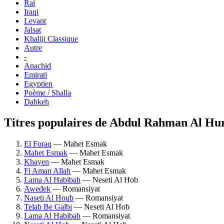
Rai
Iraqi
Levant
Jalsat
Khaliji Classique
Autre
-
Anachid
Emirati
Egyptien
Poème / Shalla
Dabkeh
Titres populaires de Abdul Rahman Al Hur
El Foraq
— Mahet Esmak
Mahet Esmak
— Mahet Esmak
Khayen
— Mahet Esmak
Fi Aman Allah
— Mahet Esmak
Lama Al Habibah
— Neseti Al Hob
Awedek
— Romansiyat
Naseti Al Houb
— Romansiyat
Telab Be Galbi
— Neseti Al Hob
Lama Al Habibah
— Romansiyat