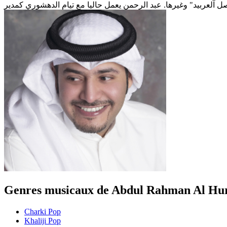
Genres musicaux de Abdul Rahman Al Hur
Charki Pop
Khaliji Pop