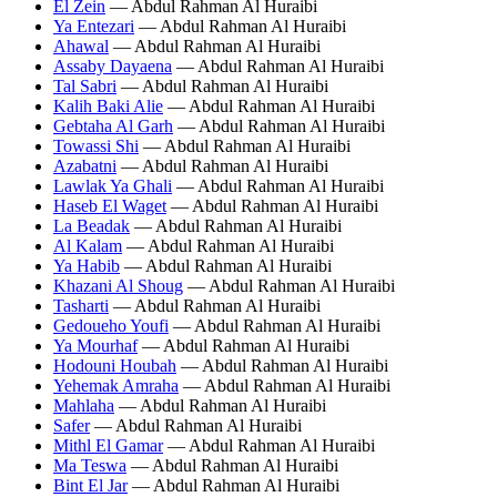
El Zein
— Abdul Rahman Al Huraibi
Ya Entezari
— Abdul Rahman Al Huraibi
Ahawal
— Abdul Rahman Al Huraibi
Assaby Dayaena
— Abdul Rahman Al Huraibi
Tal Sabri
— Abdul Rahman Al Huraibi
Kalih Baki Alie
— Abdul Rahman Al Huraibi
Gebtaha Al Garh
— Abdul Rahman Al Huraibi
Towassi Shi
— Abdul Rahman Al Huraibi
Azabatni
— Abdul Rahman Al Huraibi
Lawlak Ya Ghali
— Abdul Rahman Al Huraibi
Haseb El Waget
— Abdul Rahman Al Huraibi
La Beadak
— Abdul Rahman Al Huraibi
Al Kalam
— Abdul Rahman Al Huraibi
Ya Habib
— Abdul Rahman Al Huraibi
Khazani Al Shoug
— Abdul Rahman Al Huraibi
Tasharti
— Abdul Rahman Al Huraibi
Gedoueho Youfi
— Abdul Rahman Al Huraibi
Ya Mourhaf
— Abdul Rahman Al Huraibi
Hodouni Houbah
— Abdul Rahman Al Huraibi
Yehemak Amraha
— Abdul Rahman Al Huraibi
Mahlaha
— Abdul Rahman Al Huraibi
Safer
— Abdul Rahman Al Huraibi
Mithl El Gamar
— Abdul Rahman Al Huraibi
Ma Teswa
— Abdul Rahman Al Huraibi
Bint El Jar
— Abdul Rahman Al Huraibi