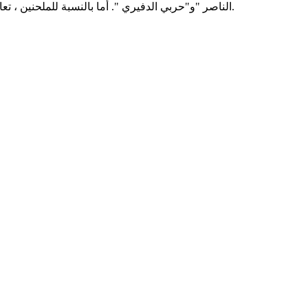
الناصر "و"حربي الدفيري ". أما بالنسبة للملحنين ، تعاون مع "نغم" ، "طارق محمد" ، "محمد العريفي" ، "ثامر السعيد" ، "فيصل آلعربيد" وغيرها. عبد الرحمن يعمل حاليا مع تيام الدهشوري كمدير.