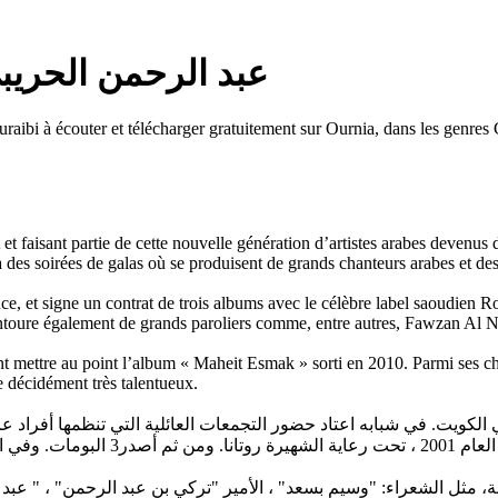
l Rahman Al Huraibi — عبد الرحمن الحريبي
bi à écouter et télécharger gratuitement sur Ournia, dans les genres Ch
 faisant partie de cette nouvelle génération d’artistes arabes devenus d
 à des soirées de galas où se produisent de grands chanteurs arabes et de
e, et signe un contrat de trois albums avec le célèbre label saoudien 
ntoure également de grands paroliers comme, entre autres, Fawzan Al 
 mettre au point l’album « Maheit Esmak » sorti en 2010. Parmi ses chan
e décidément très talentueux.
 مثل الشعراء: "وسيم بسعد" ، الأمير "تركي بن عبد الرحمن" ، " عبد 