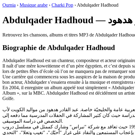
Ournia
›
Musique arabe
›
Charki Pop
›
Abdulqader Hadhoud
Abdulqader Hadh
Retrouvez les chansons, albums et titres MP3 de Abdulqader Hadhoud à 
Biographie de Abdulqader Hadhoud
Abdulqader Hadhoud est un chanteur, compositeur et acteur originair
Il naît d’une mère koweitienne et d’un père égyptien, et c’est depuis s
lors de petites fêtes d’école où l’on ne manquera pas de remarquer son
Une carrière qui commencera sous les auspices de la maison de produc
bon acteur, Abdulqader s’essaiera ensuite à la musique et enregistre
En 2004, il enregistre un album appelé tout simplement « Abdulqader 20
Album », sur la MBC. Abdulqader Hadhoud est décidément un artiste com
Golfe.
العربية عامة والخليجيّة خاصة. عبد القادر هدهود من مواليد الكويت لأب
 الدراسة حيث كان كثير المشاركة في الحفلات المدرسية مما دفعه إلى
التخصص في دراسة الموسيقى.
إضافة إلى التمثيل والغناء والتلحين يعمل عبد القادر هدهود كمعيد بالمعهد العالي للفنون الموسيقية. بدأ عبد القادر مشواره الفني سنة 1999 حيث تعاقد مع شركة "نبراس" وشارك كممثل في مسلسل دروب