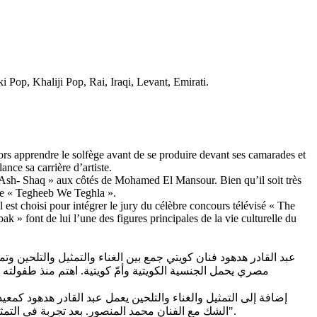
 Pop, Khaliji Pop, Rai, Iraqi, Levant, Emirati.
alors apprendre le solfège avant de se produire devant ses camarades et
nce sa carrière d’artiste.
b Ash- Shaq » aux côtés de Mohamed El Mansour. Bien qu’il soit très
ore « Tegheeb We Teghla ».
est choisi pour intégrer le jury du célèbre concours télévisé « The
» font de lui l’une des figures principales de la vie culturelle du
عبد القادر هدهود فنان كويتي جمع بين الغناء والتمثيل والتلحين وتم
مصري يحمل الجنسية الكويتية وأمّ كويتية. اهتم منذ طفولته 
الشك مع الفنان محمد المنصور. بعد تجربة في التمثيل توجه هدهود إلى الغناء والتلحين وأصدر عددا من الأغاني التي حظيت بإعجاب المستمعين والنقاد على غرار "أحبّك"، "تغيب وتغلا"، "التحدي".