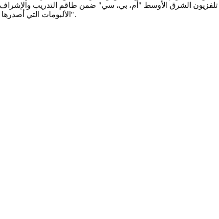
لمسابقات "ألبوم" على تلفزيون الشرق الأوسط "أم، بي، سي" ضمن طاقم التدريب 
الألبومات التي أصدرها عبد القادر هدهود هي "عبد القادر 2004"، "إهداءات ومنوعات" و"أحبّك".