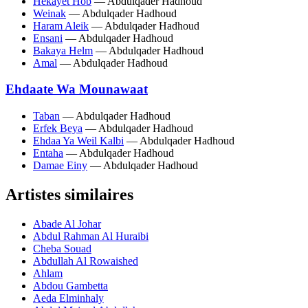
Hekayet Hob
— Abdulqader Hadhoud
Weinak
— Abdulqader Hadhoud
Haram Aleik
— Abdulqader Hadhoud
Ensani
— Abdulqader Hadhoud
Bakaya Helm
— Abdulqader Hadhoud
Amal
— Abdulqader Hadhoud
Ehdaate Wa Mounawaat
Taban
— Abdulqader Hadhoud
Erfek Beya
— Abdulqader Hadhoud
Ehdaa Ya Weil Kalbi
— Abdulqader Hadhoud
Entaha
— Abdulqader Hadhoud
Damae Einy
— Abdulqader Hadhoud
Artistes similaires
Abade Al Johar
Abdul Rahman Al Huraibi
Cheba Souad
Abdullah Al Rowaished
Ahlam
Abdou Gambetta
Aeda Elminhaly