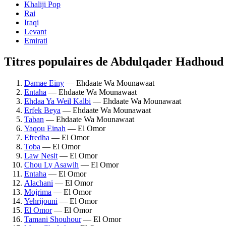
Khaliji Pop
Rai
Iraqi
Levant
Emirati
Titres populaires de Abdulqader Hadhoud
Damae Einy
— Ehdaate Wa Mounawaat
Entaha
— Ehdaate Wa Mounawaat
Ehdaa Ya Weil Kalbi
— Ehdaate Wa Mounawaat
Erfek Beya
— Ehdaate Wa Mounawaat
Taban
— Ehdaate Wa Mounawaat
Yaqou Einah
— El Omor
Efredha
— El Omor
Toba
— El Omor
Law Nesit
— El Omor
Chou Ly Asawih
— El Omor
Entaha
— El Omor
Alachani
— El Omor
Mojrima
— El Omor
Yehrijouni
— El Omor
El Omor
— El Omor
Tamani Shouhour
— El Omor