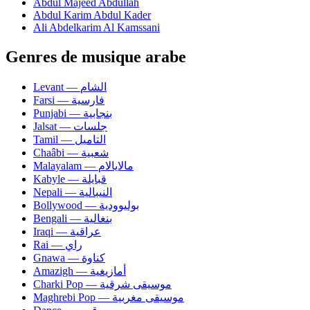
Abdul Majeed Abdullah
Abdul Karim Abdul Kader
Ali Abdelkarim Al Kamssani
Genres de musique arabe
Levant — الشام
Farsi — فارسية
Punjabi — بنجابية
Jalsat — جلسات
Tamil — التاميل
Chaâbi — شعبية
Malayalam — مالايالام
Kabyle — قبايلة
Nepali — النيبالية
Bollywood — بوليوودية
Bengali — بنغالية
Iraqi — عراقية
Rai — راي
Gnawa — كناوة
Amazigh — أمازيغية
Charki Pop — موسيقى شرقية
Maghrebi Pop — موسيقى مغربية