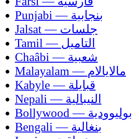
Farsi — فارسية
Punjabi — بنجابية
Jalsat — جلسات
Tamil — التاميل
Chaâbi — شعبية
Malayalam — مالايالام
Kabyle — قبايلة
Nepali — النيبالية
Bollywood — بوليوودية
Bengali — بنغالية