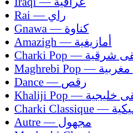
Iraqi — عراقية
Rai — راي
Gnawa — كناوة
Amazigh — أمازيغية
Charki Pop — ية
Maghrebi Pop
Dance — رقص
Khaliji Pop — ية
Charki Cl
Autre — مجهول