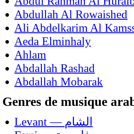
Abdul Rahman Al Huraib
Abdullah Al Rowaished
Ali Abdelkarim Al Kams
Aeda Elminhaly
Ahlam
Abdallah Rashad
Abdallah Mobarak
Genres de musique ara
Levant — الشام