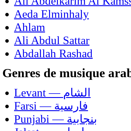
Ali Abdelkarim Al Kams
Aeda Elminhaly
Ahlam
Ali Abdul Sattar
Abdallah Rashad
Genres de musique ara
Levant — الشام
Farsi — فارسية
Punjabi — بنجابية