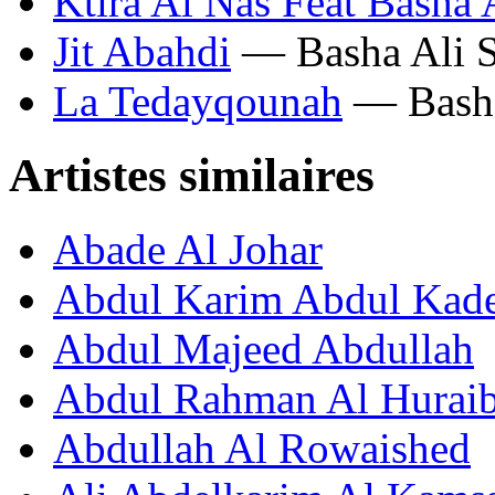
Ktira Al Nas Feat Basha 
Jit Abahdi
— Basha Ali S
La Tedayqounah
— Basha
Artistes similaires
Abade Al Johar
Abdul Karim Abdul Kad
Abdul Majeed Abdullah
Abdul Rahman Al Huraib
Abdullah Al Rowaished