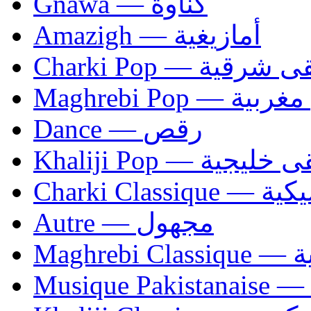
Gnawa — كناوة
Amazigh — أمازيغية
Charki Pop — ية
Maghrebi Pop
Dance — رقص
Khaliji Pop — ية
Charki Cl
Autre — مجهول
Ma