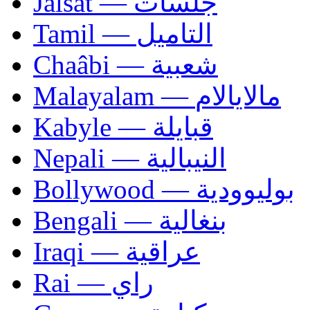
Jalsat — جلسات
Tamil — التاميل
Chaâbi — شعبية
Malayalam — مالايالام
Kabyle — قبايلة
Nepali — النيبالية
Bollywood — بوليوودية
Bengali — بنغالية
Iraqi — عراقية
Rai — راي