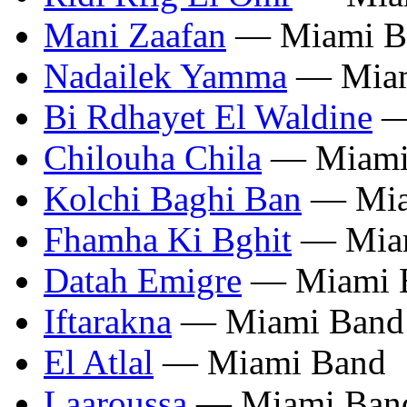
Mani Zaafan
— Miami B
Nadailek Yamma
— Miam
Bi Rdhayet El Waldine
—
Chilouha Chila
— Miami
Kolchi Baghi Ban
— Mia
Fhamha Ki Bghit
— Mia
Datah Emigre
— Miami 
Iftarakna
— Miami Band
El Atlal
— Miami Band
Laaroussa
— Miami Ban