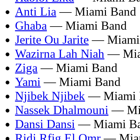
Anti Lia
— Miami Band
Ghaba
— Miami Band
Jerite Ou Jarite
— Miami
Wazirna Lah Niah
— Mia
Ziga
— Miami Band
Yami
— Miami Band
Njibek Njibek
— Miami 
Nassek Dhalmouni
— Mi
Dansi Dansi
— Miami B
Ridi Rfig El Omr
— Mia