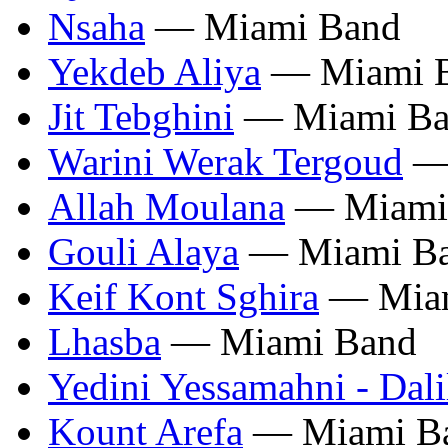
Nsaha
— Miami Band
Yekdeb Aliya
— Miami 
Jit Tebghini
— Miami Ba
Warini Werak Tergoud
— 
Allah Moulana
— Miami
Gouli Alaya
— Miami B
Keif Kont Sghira
— Miam
Lhasba
— Miami Band
Yedini Yessamahni - Dal
Kount Arefa
— Miami B