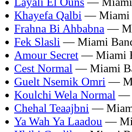
Layali El Ouns
— Miami
Khayefa Qalbi
— Miami 
Frahna Bi Ahbabna
— Mi
Fek Slasli
— Miami Ban
Amour Secret
— Miami 
Cest Normal
— Miami B
Guelt Nsemik Omri
— Mi
Koulchi Wela Normal
— 
Chehal Teaajbni
— Miam
Ya Wah Ya Laadou
— Mi