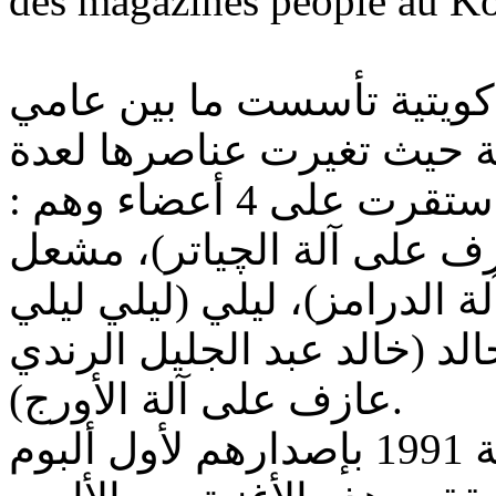
des magazines people au Ko
كويتية تأسست ما بين عامي
1986 بة حيث تغيرت عناصرها لعدة
مرات في وقت وجيز حتى استقرت على 4 أعضاء وهم :
 على آلة الچياتر)، مشعل
(لدرامز)، ليلي (ليلي ليلي
لد (خالد عبد الجليل الرندي
عازف على آلة الأورج).
البداية الفعلية للفرقة كانت سنة 1991 بإصدارهم لأول ألبوم