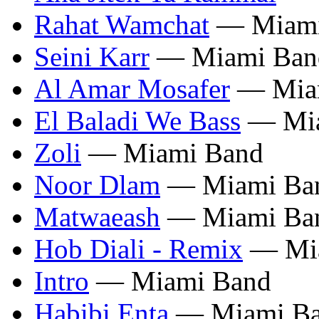
Rahat Wamchat
— Miami
Seini Karr
— Miami Ban
Al Amar Mosafer
— Mia
El Baladi We Bass
— Mia
Zoli
— Miami Band
Noor Dlam
— Miami Ba
Matwaeash
— Miami Ba
Hob Diali - Remix
— Mia
Intro
— Miami Band
Habibi Enta
— Miami B