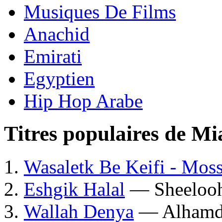
Musiques De Films
Anachid
Emirati
Egyptien
Hip Hop Arabe
Titres populaires de M
Wasaletk Be Keifi - Mos
Eshgik Halal
— Sheelooh
Wallah Denya
— Alhamd