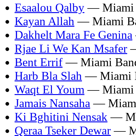
Esaalou Qalby
— Miami
Kayan Allah
— Miami B
Dakhelt Mara Fe Genina
Rjae Li We Kan Msafer
—
Bent Errif
— Miami Ban
Harb Bla Slah
— Miami 
Waqt El Youm
— Miami
Jamais Nansaha
— Miami
Ki Bghitini Nensak
— Mi
Qeraa Tseker Dewar
— M