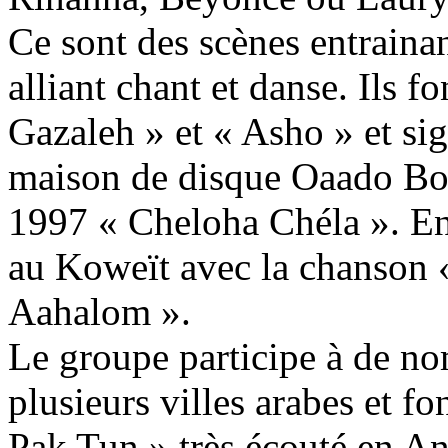
Ce sont des scènes entrainant
alliant chant et danse. Ils f
Gazaleh » et « Asho » et si
maison de disque Oaado Bo
1997 « Cheloha Chéla ». En 2
au Koweït avec la chanson «
Aahalom ».
Le groupe participe à de n
plusieurs villes arabes et f
Pak Tun » très écouté en An