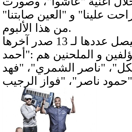
لال أغنية "عاشوا"، وصورت
حت علينا" و "العين صابتنا
من هذا الألبوم.
وتتالت أعمال الفرقة و ألبوماتها ليصل عددها لـ 13 صدر آخرها
 المؤلفين و الملحنين هم :"أحمد
بكل"، "ناصر الشمري"، "فهد