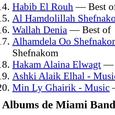
Habib El Rouh
— Best o
Al Hamdolillah Shefnak
Wallah Denia
— Best of
Alhamdela Oo Shefnako
Shefnakom
Hakam Alaina Elwagt
— 
Ashki Alaik Elhal - Musi
Min Ly Ghairik - Music
—
Albums de Miami Ban