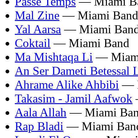
Passe Temps
— Miami B
Mal Zine
— Miami Ban
Yal Aarsa
— Miami Ban
Coktail
— Miami Band
Ma Mishtaqa Li
— Miam
An Ser Dameti Betessal 
Ahrame Alike Ahbibi
— 
Takasim - Jamil Aafwok
Aala Allah
— Miami Ba
Rap Bladi
— Miami Ban