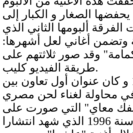
قت هذه الأغنية من الألبوم
يحفضها الصغار و الكبار إلى
في سنة 1994 أصدرت الفرقة ألبومها الثاني الذي
ة وتضمن أغاني لعل أشهرها
"امة" وقد صور ثلاثتهم على
طريقة الفيديو كليب.
الألبوم الثالث صدر عام 1995 و كان عنوان أول تعاون بين
في محاولة لغناء لحن مصري
طيفك معاي" التي صورت على
طريقة الفيديو كليب، تلاه ألبوم سنة 1996 الذي شهد انتشارا