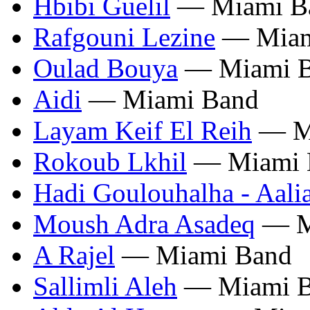
Hbibi Guelil
— Miami B
Rafgouni Lezine
— Miam
Oulad Bouya
— Miami 
Aidi
— Miami Band
Layam Keif El Reih
— M
Rokoub Lkhil
— Miami 
Hadi Goulouhalha - Aali
Moush Adra Asadeq
— M
A Rajel
— Miami Band
Sallimli Aleh
— Miami B