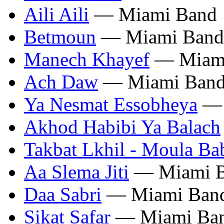
Aili Aili
— Miami Band
Betmoun
— Miami Band
Manech Khayef
— Miam
Ach Daw
— Miami Ban
Ya Nesmat Essobheya
— 
Akhod Habibi Ya Balach
Takbat Lkhil - Moula Ba
Aa Slema Jiti
— Miami 
Daa Sabri
— Miami Ban
Sikat Safar
— Miami Ba