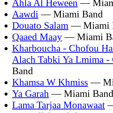
Ahla Al Heween
— Miam
Aawdi
— Miami Band
Douato Salam
— Miami 
Qaaed Maay
— Miami B
Kharboucha - Chofou Hal
Alach Tabki Ya Lmima -
Band
Khamsa W Khmiss
— Mi
Ya Garah
— Miami Ban
Lama Tarjaa Monawaat
—