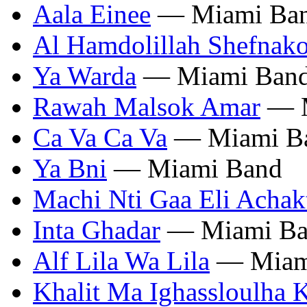
Aala Einee
— Miami Ba
Al Hamdolillah Shefnak
Ya Warda
— Miami Ban
Rawah Malsok Amar
— M
Ca Va Ca Va
— Miami B
Ya Bni
— Miami Band
Machi Nti Gaa Eli Achak
Inta Ghadar
— Miami Ba
Alf Lila Wa Lila
— Miam
Khalit Ma Ighassloulha K