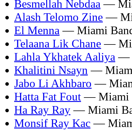
Besmellah Nebdaa
— Mia
Alash Telomo Zine
— Mi
El Menna
— Miami Ban
Telaana Lik Chane
— Mi
Lahla Ykhatek Aaliya
— 
Khalitini Nsayn
— Miami
Jabo Li Akhbaro
— Miam
Hatta Fat Fout
— Miami 
Ha Ray Ray
— Miami B
Monsif Ray Kac
— Miam