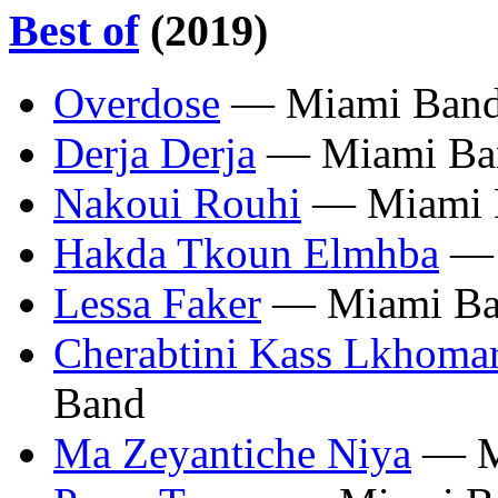
Best of
(2019)
Overdose
— Miami Ban
Derja Derja
— Miami Ba
Nakoui Rouhi
— Miami 
Hakda Tkoun Elmhba
— 
Lessa Faker
— Miami B
Cherabtini Kass Lkhom
Band
Ma Zeyantiche Niya
— M