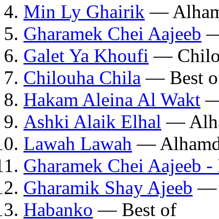
Min Ly Ghairik
— Alham
Gharamek Chei Aajeeb
—
Galet Ya Khoufi
— Chilo
Chilouha Chila
— Best o
Hakam Aleina Al Wakt
— 
Ashki Alaik Elhal
— Alh
Lawah Lawah
— Alhamd
Gharamek Chei Aajeeb - 
Gharamik Shay Ajeeb
— 
Habanko
— Best of