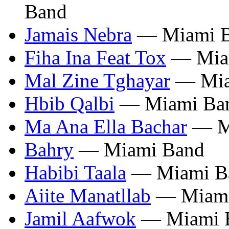
Band
Jamais Nebra
— Miami 
Fiha Ina Feat Tox
— Mia
Mal Zine Tghayar
— Mia
Hbib Qalbi
— Miami Ba
Ma Ana Ella Bachar
— M
Bahry
— Miami Band
Habibi Taala
— Miami B
Aiite Manatllab
— Miami
Jamil Aafwok
— Miami 