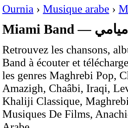
Ournia
›
Musique arabe
›
M
Miami Band —
Retrouvez les chansons, al
Band à écouter et télécharg
les genres Maghrebi Pop, Ch
Amazigh, Chaâbi, Iraqi, Lev
Khaliji Classique, Maghrebi
Musiques De Films, Anachi
Arabe.