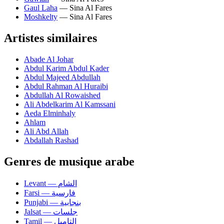
Gaul Laha
— Sina Al Fares
Moshkelty
— Sina Al Fares
Artistes similaires
Abade Al Johar
Abdul Karim Abdul Kader
Abdul Majeed Abdullah
Abdul Rahman Al Huraibi
Abdullah Al Rowaished
Ali Abdelkarim Al Kamssani
Aeda Elminhaly
Ahlam
Ali Abd Allah
Abdallah Rashad
Genres de musique arabe
Levant — الشام
Farsi — فارسية
Punjabi — بنجابية
Jalsat — جلسات
Tamil — التاميل