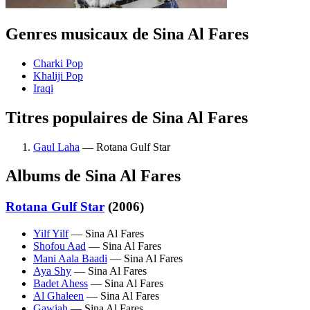
Genres musicaux de Sina Al Fares
Charki Pop
Khaliji Pop
Iraqi
Titres populaires de Sina Al Fares
Gaul Laha
— Rotana Gulf Star
Albums de Sina Al Fares
Rotana Gulf Star
(2006)
Yilf Yilf
— Sina Al Fares
Shofou Aad
— Sina Al Fares
Mani Aala Baadi
— Sina Al Fares
Aya Shy
— Sina Al Fares
Badet Ahess
— Sina Al Fares
Al Ghaleen
— Sina Al Fares
Gawiah
— Sina Al Fares