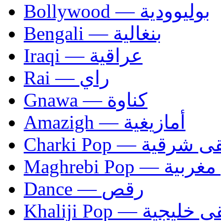
Bollywood — بوليوودية
Bengali — بنغالية
Iraqi — عراقية
Rai — راي
Gnawa — كناوة
Amazigh — أمازيغية
Charki Pop — ية
Maghrebi Pop
Dance — رقص
Khaliji Pop — ية