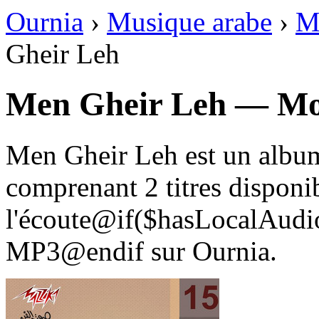
Ournia
›
Musique arabe
›
M
Gheir Leh
Men Gheir Leh — M
Men Gheir Leh est un alb
comprenant 2 titres disponi
l'écoute@if($hasLocalAudio
MP3@endif sur Ournia.