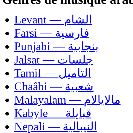
Levant — الشام
Farsi — فارسية
Punjabi — بنجابية
Jalsat — جلسات
Tamil — التاميل
Chaâbi — شعبية
Malayalam — مالايالام
Kabyle — قبايلة
Nepali — النيبالية