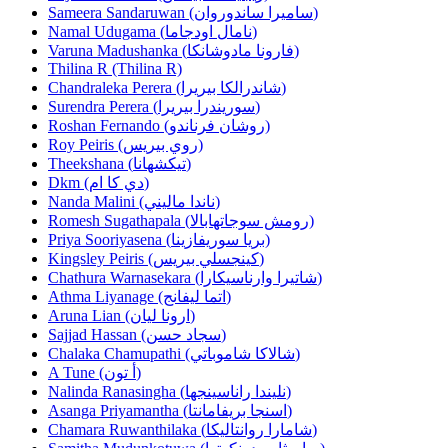
Sameera Sandaruwan (ساميرا ساندوروان)
Namal Udugama (نامال اودجاما)
Varuna Madushanka (فارونا مادوشانكا)
Thilina R (Thilina R)
Chandraleka Perera (شاندرالكا بيريرا)
Surendra Perera (سوريندرا بيريرا)
Roshan Fernando (روشان فرناندو)
Roy Peiris (روي بيريس)
Theekshana (تيكشهانا)
Dkm (دي كا ام)
Nanda Malini (ناندا ماليني)
Romesh Sugathapala (رومش سوجاتهابالا)
Priya Sooriyasena (بريا سوريفازينا)
Kingsley Peiris (كينجسلي بيريس)
Chathura Warnasekara (شاتيرا وارناسيكارا)
Athma Liyanage (اتما ليفانج)
Aruna Lian (ارونا ليان)
Sajjad Hassan (سجاد حسن)
Chalaka Chamupathi (شالاكا شاموباتي)
A Tune (أ تون)
Nalinda Ranasingha (نليندا راناسينجها)
Asanga Priyamantha (اسنجا بريفامانتا)
Chamara Ruwanthilaka (شامارا روانتاليكا)