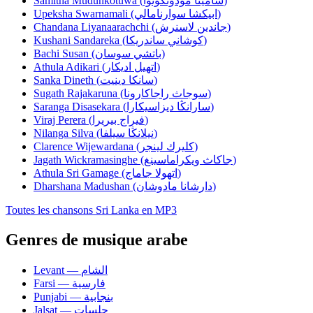
Samitha Mudunkotuwa (ساميثا مودونكوتوا)
Upeksha Swarnamali (ابيكشا سوارنامالي)
Chandana Liyanaarachchi (جاندين لاسنرش)
Kushani Sandareka (كوشاني ساندريكا)
Bachi Susan (باتشي سوسان)
Athula Adikari (اتهيل اديكار)
Sanka Dineth (سانكا دينيت)
Sugath Rajakaruna (سوجاث راجاكارونا)
Saranga Disasekara (سارانڭا ديزاسيكارا)
Viraj Perera (فيراج بيريرا)
Nilanga Silva (نيلانڭا سيلفا)
Clarence Wijewardana (كليرك لينجر)
Jagath Wickramasinghe (جاكاث ويكراماسينغ)
Athula Sri Gamage (اتهولا جاماج)
Dharshana Madushan (دارشانا مادوشان)
Toutes les chansons Sri Lanka en MP3
Genres de musique arabe
Levant — الشام
Farsi — فارسية
Punjabi — بنجابية
Jalsat — جلسات