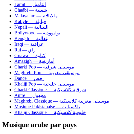
Tamil — التاميل
Chaâbi — شعبية
Malayalam — مالايالام
Kabyle — قبايلة
Nepali — النيبالية
Bollywood — بوليوودية
Bengali — بنغالية
Iraqi — عراقية
Rai — راي
Gnawa — كناوة
Amazigh — أمازيغية
Charki Pop — موسيقى شرقية
Maghrebi Pop — موسيقى مغربية
Dance — رقص
Khaliji Pop — موسيقى خليجية
Charki Classique — شرقية كلاسيكية
Autre — مجهول
Maghrebi Classique — موسيقى مغربية كلاسيكية
Musique Pakistanaise — باكستانية
Khaliji Classique — خليجية كلاسيكية
Musique arabe par pays