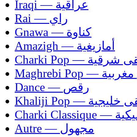
Iraqi — عراقية
Rai — راي
Gnawa — كناوة
Amazigh — أمازيغية
Charki Pop — ية
Maghrebi Pop
Dance — رقص
Khaliji Pop — ية
Charki Cl
Autre — مجهول