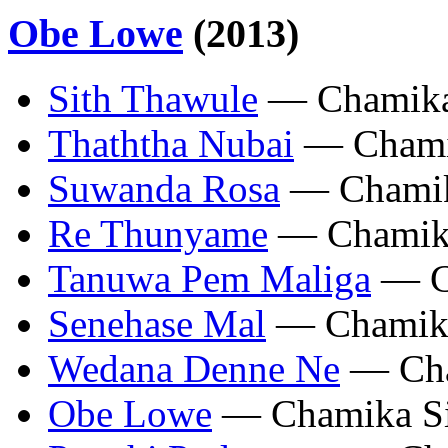
Obe Lowe
(2013)
Sith Thawule
— Chamika
Thaththa Nubai
— Chami
Suwanda Rosa
— Chamik
Re Thunyame
— Chamika
Tanuwa Pem Maliga
— C
Senehase Mal
— Chamika
Wedana Denne Ne
— Cha
Obe Lowe
— Chamika Si