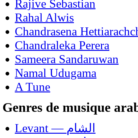
Rajive Sebastian
Rahal Alwis
Chandrasena Hettiarachc
Chandraleka Perera
Sameera Sandaruwan
Namal Udugama
A Tune
Genres de musique ara
Levant — الشام