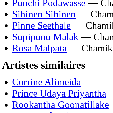
Punchi Podawasse
— Cha
Sihinen Sihinen
— Chami
Pinne Seethale
— Chamik
Supipunu Malak
— Chami
Rosa Malpata
— Chamika
Artistes similaires
Corrine Alimeida
Prince Udaya Priyantha
Rookantha Goonatillake