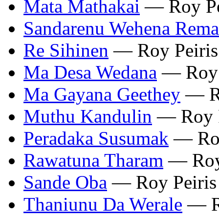
Mata Mathakai
— Roy Pe
Sandarenu Wehena Rema
Re Sihinen
— Roy Peiris
Ma Desa Wedana
— Roy 
Ma Gayana Geethey
— Ro
Muthu Kandulin
— Roy P
Peradaka Susumak
— Roy
Rawatuna Tharam
— Roy 
Sande Oba
— Roy Peiris
Thaniunu Da Werale
— Ro