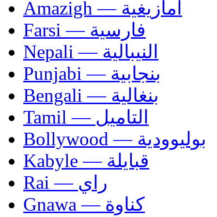
Amazigh — أمازيغية
Farsi — فارسية
Nepali — النيبالية
Punjabi — بنجابية
Bengali — بنغالية
Tamil — التاميل
Bollywood — بوليوودية
Kabyle — قبايلة
Rai — راي
Gnawa — كناوة