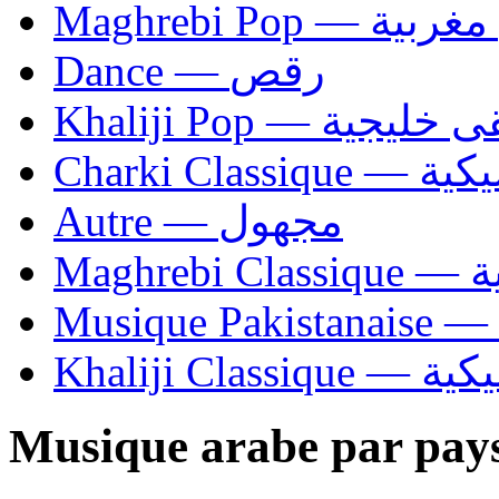
Maghrebi Pop
Dance — رقص
Khaliji Pop — ية
Charki Cl
Autre — مجهول
Ma
Khaliji C
Musique arabe par pay