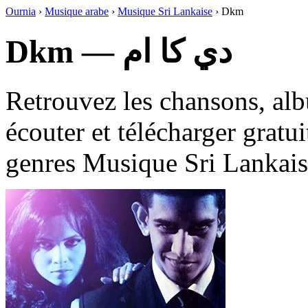
Ournia
›
Musique arabe
›
Musique Sri Lankaise
›
Dkm
Dkm — دي كا ام
Retrouvez les chansons, al
écouter et télécharger gratu
genres Musique Sri Lankais