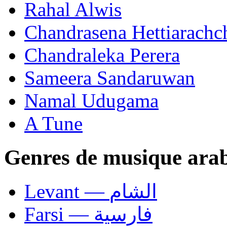
Rahal Alwis
Chandrasena Hettiarachc
Chandraleka Perera
Sameera Sandaruwan
Namal Udugama
A Tune
Genres de musique ara
Levant — الشام
Farsi — فارسية