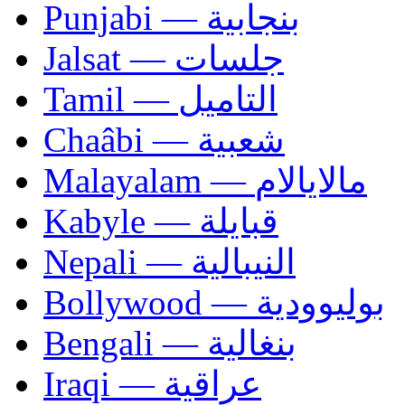
Punjabi — بنجابية
Jalsat — جلسات
Tamil — التاميل
Chaâbi — شعبية
Malayalam — مالايالام
Kabyle — قبايلة
Nepali — النيبالية
Bollywood — بوليوودية
Bengali — بنغالية
Iraqi — عراقية