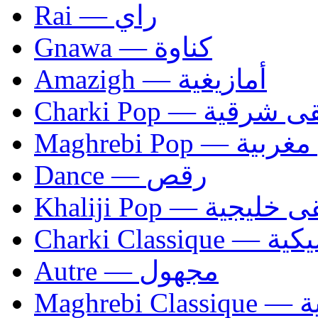
Rai — راي
Gnawa — كناوة
Amazigh — أمازيغية
Charki Pop — ية
Maghrebi Pop
Dance — رقص
Khaliji Pop — ية
Charki Cl
Autre — مجهول
Ma