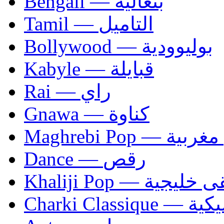
Bengali — بنغالية
Tamil — التاميل
Bollywood — بوليوودية
Kabyle — قبايلة
Rai — راي
Gnawa — كناوة
Maghrebi Pop
Dance — رقص
Khaliji Pop — ية
Charki Cl