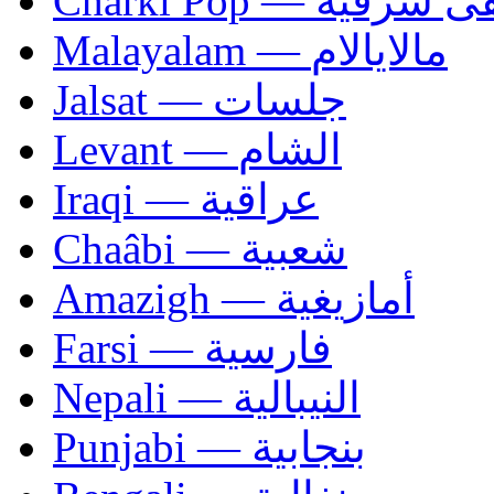
Charki Pop — ية
Malayalam — مالايالام
Jalsat — جلسات
Levant — الشام
Iraqi — عراقية
Chaâbi — شعبية
Amazigh — أمازيغية
Farsi — فارسية
Nepali — النيبالية
Punjabi — بنجابية