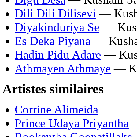
Dili Dili Dilisevi
— Kusha
Diyakinduriya Se
— Kush
Es Deka Piyana
— Kusha
Hadin Pidu Adare
— Kush
Athmayen Athmaye
— Ku
Artistes similaires
Corrine Alimeida
Prince Udaya Priyantha
Rookantha Goonatillake