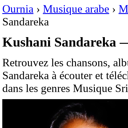
Ournia
›
Musique arabe
›
M
Sandareka
Retrouvez les chansons, al
Sandareka à écouter et télé
dans les genres Musique Sri