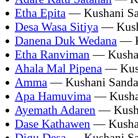
Etha Epita
— Kushani Sa
Desa Wasa Sitiya
— Kush
Danena Duk Wedana
— K
Etha Ranviman
— Kushan
Ahala Mal Pipena
— Kush
Amma
— Kushani Sanda
Apa Hamuvima
— Kusha
Ayemath Adaren
— Kusha
Dase Kathawen
— Kushan
Digu Desa
— Kushani Sa