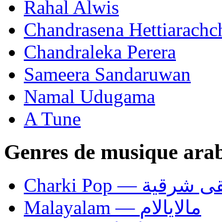
Rahal Alwis
Chandrasena Hettiarachc
Chandraleka Perera
Sameera Sandaruwan
Namal Udugama
A Tune
Genres de musique ara
Charki Pop — ية
Malayalam — مالايالام