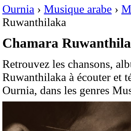
Ournia
›
Musique arabe
›
M
Ruwanthilaka
Retrouvez les chansons, al
Ruwanthilaka à écouter et t
Ournia, dans les genres Mus