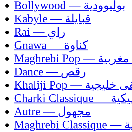
Bollywood — بوليوودية
Kabyle — قبايلة
Rai — راي
Gnawa — كناوة
Maghrebi Pop
Dance — رقص
Khaliji Pop — ية
Charki Cl
Autre — مجهول
Ma