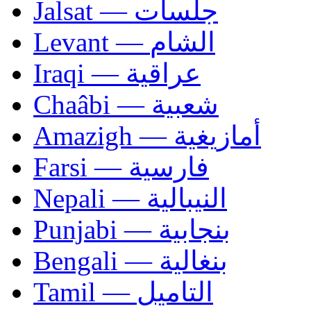
Jalsat — جلسات
Levant — الشام
Iraqi — عراقية
Chaâbi — شعبية
Amazigh — أمازيغية
Farsi — فارسية
Nepali — النيبالية
Punjabi — بنجابية
Bengali — بنغالية
Tamil — التاميل