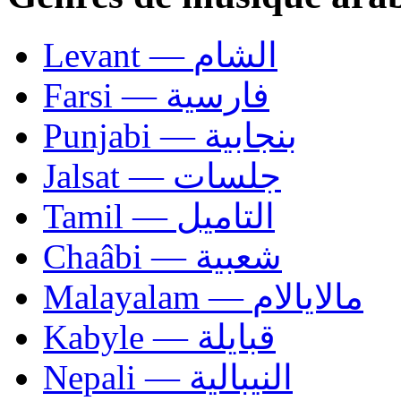
Levant — الشام
Farsi — فارسية
Punjabi — بنجابية
Jalsat — جلسات
Tamil — التاميل
Chaâbi — شعبية
Malayalam — مالايالام
Kabyle — قبايلة
Nepali — النيبالية