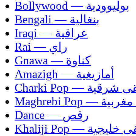
Bollywood — بوليوودية
Bengali — بنغالية
Iraqi — عراقية
Rai — راي
Gnawa — كناوة
Amazigh — أمازيغية
Charki Pop — ية
Maghrebi Pop
Dance — رقص
Khaliji Pop — ية