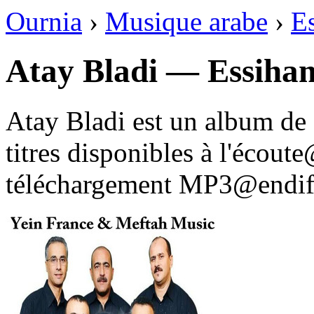
Ournia
›
Musique arabe
›
E
Atay Bladi — Essiha
Atay Bladi est un album d
titres disponibles à l'écou
téléchargement MP3@endif 