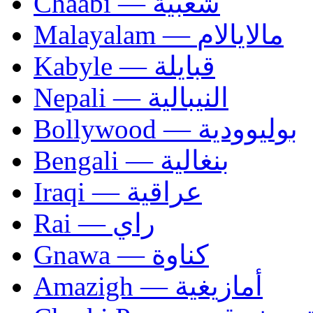
Chaâbi — شعبية
Malayalam — مالايالام
Kabyle — قبايلة
Nepali — النيبالية
Bollywood — بوليوودية
Bengali — بنغالية
Iraqi — عراقية
Rai — راي
Gnawa — كناوة
Amazigh — أمازيغية