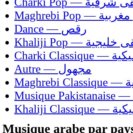
Charki Pop — ية
Maghrebi Pop
Dance — رقص
Khaliji Pop — ية
Charki Cl
Autre — مجهول
Ma
Khaliji C
Musique arabe par pay