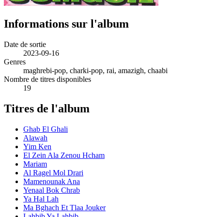
Informations sur l'album
Date de sortie
2023-09-16
Genres
maghrebi-pop, charki-pop, rai, amazigh, chaabi
Nombre de titres disponibles
19
Titres de l'album
Ghab El Ghali
Alawah
Yim Ken
El Zein Ala Zenou Hcham
Mariam
Al Ragel Mol Drari
Mamenounak Ana
Yenaal Bok Chrab
Ya Hal Lah
Ma Bghach Et Tlaa Jouker
Lahbib Ya Lahbib