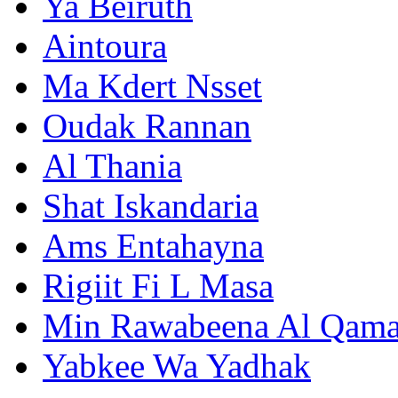
Ya Beiruth
Aintoura
Ma Kdert Nsset
Oudak Rannan
Al Thania
Shat Iskandaria
Ams Entahayna
Rigiit Fi L Masa
Min Rawabeena Al Qama
Yabkee Wa Yadhak