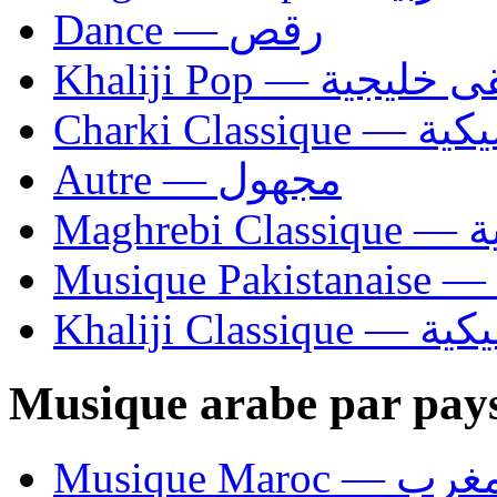
Dance — رقص
Khaliji Pop — ية
Charki Cl
Autre — مجهول
Ma
Khaliji C
Musique arabe par pay
Musique Maroc — 