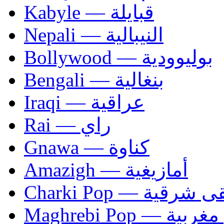
Kabyle — قبايلة
Nepali — النيبالية
Bollywood — بوليوودية
Bengali — بنغالية
Iraqi — عراقية
Rai — راي
Gnawa — كناوة
Amazigh — أمازيغية
Charki Pop — ية
Maghrebi Pop