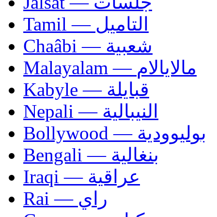
Jalsat — جلسات
Tamil — التاميل
Chaâbi — شعبية
Malayalam — مالايالام
Kabyle — قبايلة
Nepali — النيبالية
Bollywood — بوليوودية
Bengali — بنغالية
Iraqi — عراقية
Rai — راي