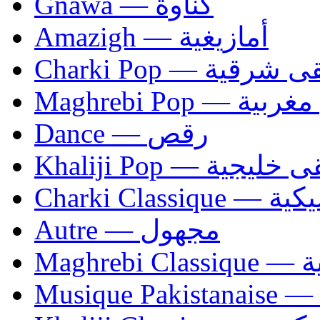
Gnawa — كناوة
Amazigh — أمازيغية
Charki Pop — ية
Maghrebi Pop
Dance — رقص
Khaliji Pop — ية
Charki Cl
Autre — مجهول
Ma