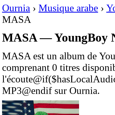
Ournia
›
Musique arabe
›
Y
MASA
MASA — YoungBoy N
MASA est un album de Yo
comprenant 0 titres disponi
l'écoute@if($hasLocalAudio
MP3@endif sur Ournia.