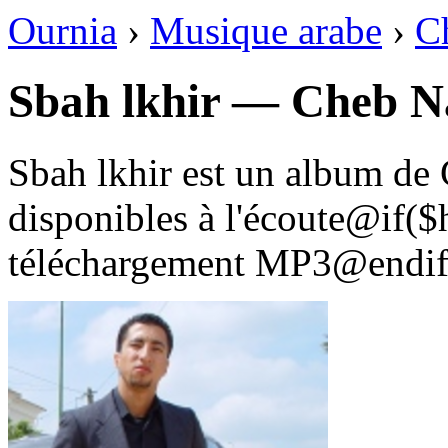
Ournia
›
Musique arabe
›
C
Sbah lkhir — Cheb N
Sbah lkhir est un album de 
disponibles à l'écoute@if(
téléchargement MP3@endif 