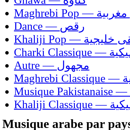
Maghrebi Pop
Dance — رقص
Khaliji Pop — ية
Charki Cl
Autre — مجهول
Ma
Khaliji C
Musique arabe par pay