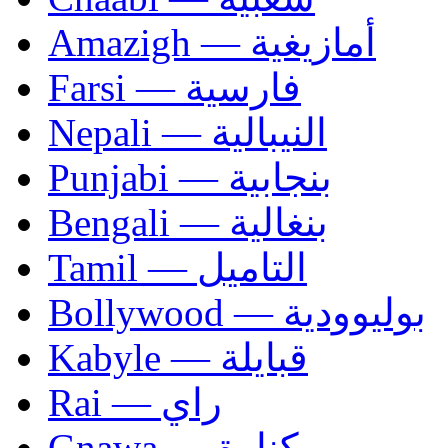
Amazigh — أمازيغية
Farsi — فارسية
Nepali — النيبالية
Punjabi — بنجابية
Bengali — بنغالية
Tamil — التاميل
Bollywood — بوليوودية
Kabyle — قبايلة
Rai — راي
Gnawa — كناوة