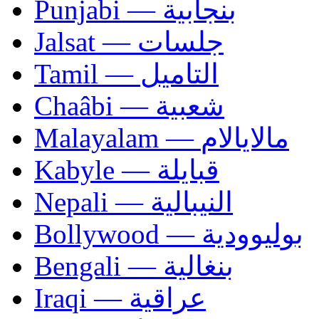
Punjabi — بنجابية
Jalsat — جلسات
Tamil — التاميل
Chaâbi — شعبية
Malayalam — مالايالام
Kabyle — قبايلة
Nepali — النيبالية
Bollywood — بوليوودية
Bengali — بنغالية
Iraqi — عراقية