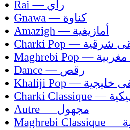
Rai — راي
Gnawa — كناوة
Amazigh — أمازيغية
Charki Pop — ية
Maghrebi Pop
Dance — رقص
Khaliji Pop — ية
Charki Cl
Autre — مجهول
Ma