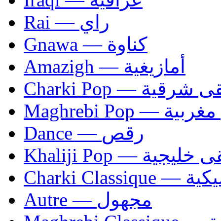
Rai — راي
Gnawa — كناوة
Amazigh — أمازيغية
Charki Pop — ية
Maghrebi Pop
Dance — رقص
Khaliji Pop — ية
Charki Cl
Autre — مجهول