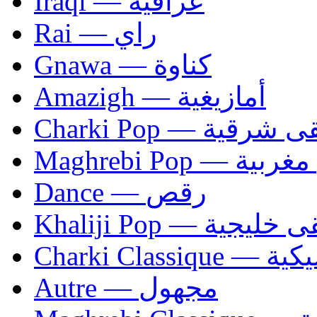
Iraqi — عراقية
Rai — راي
Gnawa — كناوة
Amazigh — أمازيغية
Charki Pop — ية
Maghrebi Pop
Dance — رقص
Khaliji Pop — ية
Charki Cl
Autre — مجهول