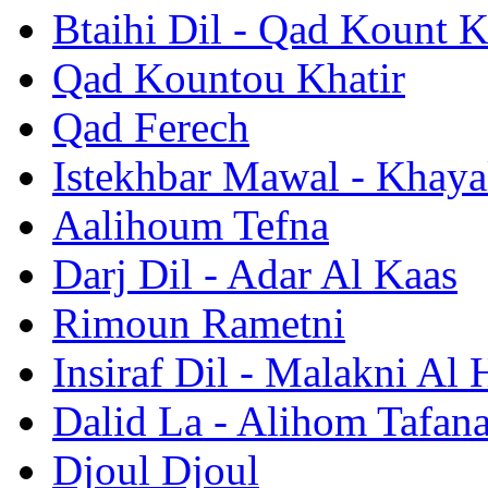
Btaihi Dil - Qad Kount K
Qad Kountou Khatir
Qad Ferech
Istekhbar Mawal - Khaya
Aalihoum Tefna
Darj Dil - Adar Al Kaas
Rimoun Rametni
Insiraf Dil - Malakni Al
Dalid La - Alihom Tafan
Djoul Djoul