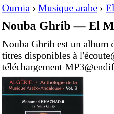
Ournia
›
Musique arabe
›
El
Nouba Ghrib — El Mo
Nouba Ghrib est un album 
titres disponibles à l'écou
téléchargement MP3@endif 