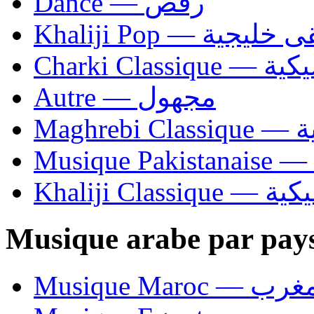
Dance — رقص
Khaliji Pop — ية
Charki Cl
Autre — مجهول
Ma
Khaliji C
Musique arabe par pay
Musique Maroc — 