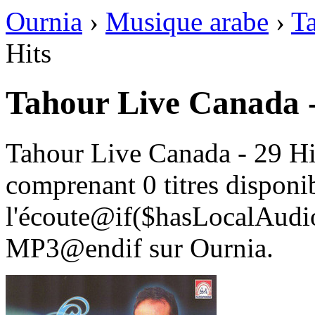
Ournia
›
Musique arabe
›
T
Hits
Tahour Live Canada 
Tahour Live Canada - 29 Hi
comprenant 0 titres disponi
l'écoute@if($hasLocalAudio
MP3@endif sur Ournia.