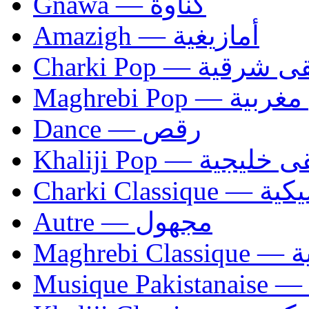
Gnawa — كناوة
Amazigh — أمازيغية
Charki Pop — ية
Maghrebi Pop
Dance — رقص
Khaliji Pop — ية
Charki Cl
Autre — مجهول
Ma