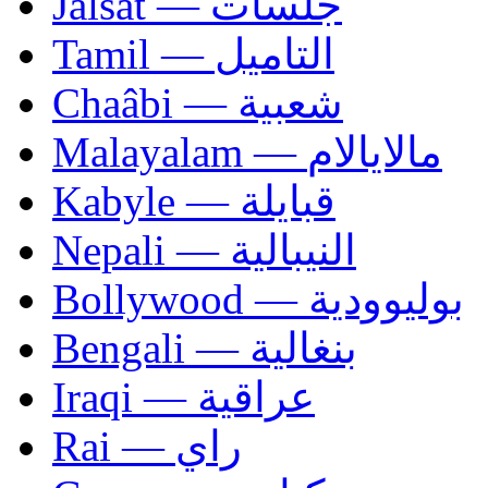
Jalsat — جلسات
Tamil — التاميل
Chaâbi — شعبية
Malayalam — مالايالام
Kabyle — قبايلة
Nepali — النيبالية
Bollywood — بوليوودية
Bengali — بنغالية
Iraqi — عراقية
Rai — راي