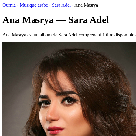
Ournia
›
Musique arabe
›
Sara Adel
›
Ana Masrya
Ana Masrya — Sara Adel
Ana Masrya est un album de Sara Adel comprenant 1 titre disponible