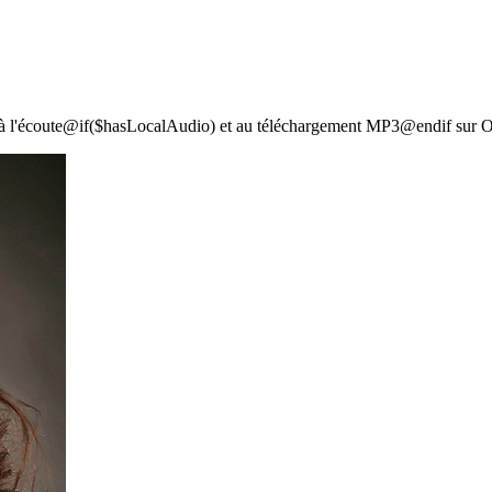
 à l'écoute@if($hasLocalAudio) et au téléchargement MP3@endif sur O