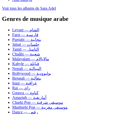
Voir tous les albums de Sara Adel
Genres de musique arabe
Levant — الشام
Farsi — فارسية
Punjabi — بنجابية
Jalsat — جلسات
Tamil — التاميل
Chaâbi — شعبية
Malayalam — مالايالام
Kabyle — قبايلة
Nepali — النيبالية
Bollywood — بوليوودية
Bengali — بنغالية
Iraqi — عراقية
Rai — راي
Gnawa — كناوة
Amazigh — أمازيغية
Charki Pop — موسيقى شرقية
Maghrebi Pop — موسيقى مغربية
Dance — رقص