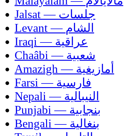
Malayalam — مالايالام
Jalsat — جلسات
Levant — الشام
Iraqi — عراقية
Chaâbi — شعبية
Amazigh — أمازيغية
Farsi — فارسية
Nepali — النيبالية
Punjabi — بنجابية
Bengali — بنغالية