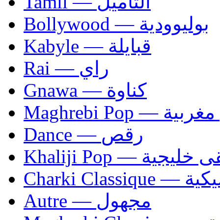
Tamil — التاميل
Bollywood — بوليوودية
Kabyle — قبايلة
Rai — راي
Gnawa — كناوة
Maghrebi Pop
Dance — رقص
Khaliji Pop — ية
Charki Cl
Autre — مجهول