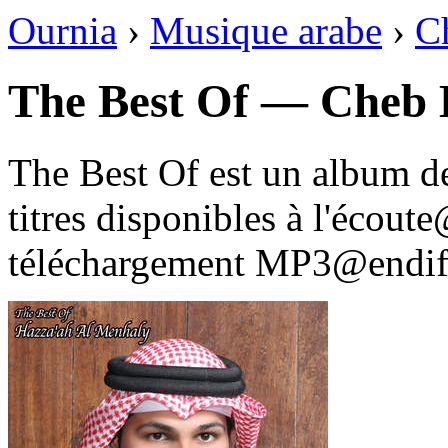
Ournia
›
Musique arabe
›
C
The Best Of — Cheb B
The Best Of est un album d
titres disponibles à l'écou
téléchargement MP3@endif 