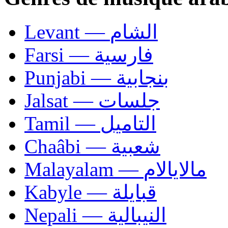
Levant — الشام
Farsi — فارسية
Punjabi — بنجابية
Jalsat — جلسات
Tamil — التاميل
Chaâbi — شعبية
Malayalam — مالايالام
Kabyle — قبايلة
Nepali — النيبالية