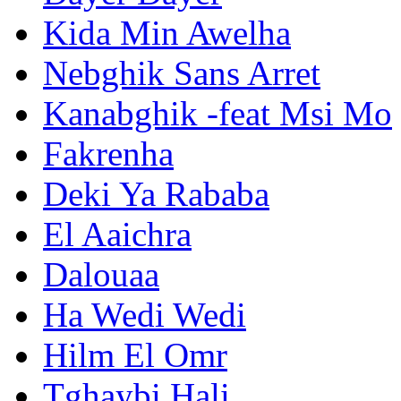
Kida Min Awelha
Nebghik Sans Arret
Kanabghik -feat Msi Mo
Fakrenha
Deki Ya Rababa
El Aaichra
Dalouaa
Ha Wedi Wedi
Hilm El Omr
Tghaybi Hali