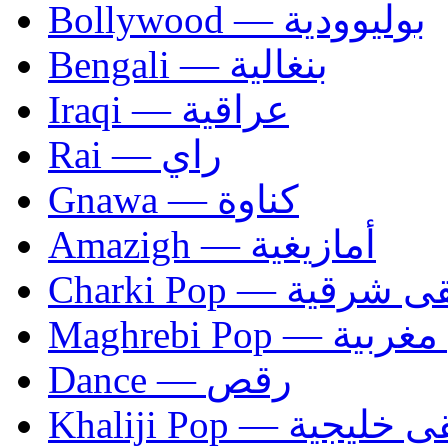
Bollywood — بوليوودية
Bengali — بنغالية
Iraqi — عراقية
Rai — راي
Gnawa — كناوة
Amazigh — أمازيغية
Charki Pop — ية
Maghrebi Pop
Dance — رقص
Khaliji Pop — ية