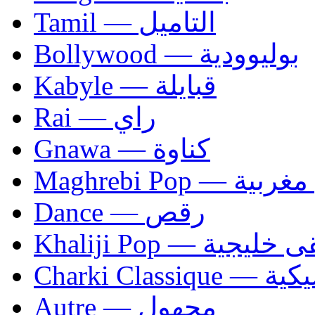
Tamil — التاميل
Bollywood — بوليوودية
Kabyle — قبايلة
Rai — راي
Gnawa — كناوة
Maghrebi Pop
Dance — رقص
Khaliji Pop — ية
Charki Cl
Autre — مجهول