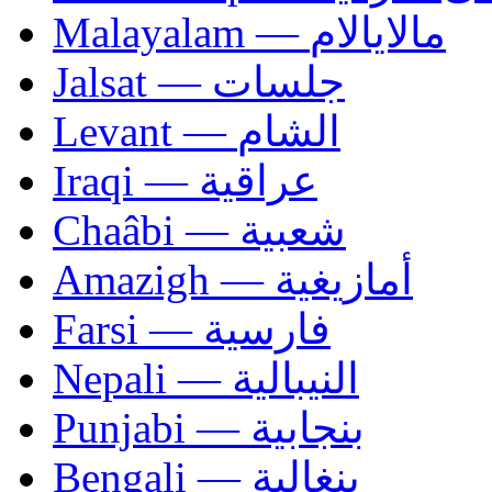
Malayalam — مالايالام
Jalsat — جلسات
Levant — الشام
Iraqi — عراقية
Chaâbi — شعبية
Amazigh — أمازيغية
Farsi — فارسية
Nepali — النيبالية
Punjabi — بنجابية
Bengali — بنغالية