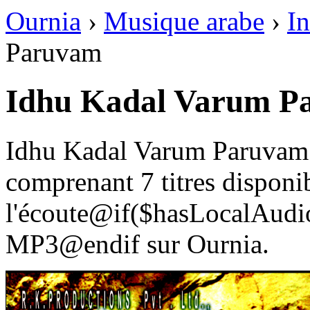
Ournia
›
Musique arabe
›
In
Paruvam
Idhu Kadal Varum P
Idhu Kadal Varum Paruvam 
comprenant 7 titres disponi
l'écoute@if($hasLocalAudio
MP3@endif sur Ournia.