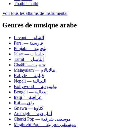
Thathi Thathi
Voir tous les albums de Instrumental
Genres de musique arabe
Levant — الشام
Farsi — فارسية
Punjabi — بنجابية
Jalsat — جلسات
Tamil — التاميل
Chaâbi — شعبية
Malayalam — مالايالام
Kabyle — قبايلة
Nepali — النيبالية
Bollywood — بوليوودية
Bengali — بنغالية
Iraqi — عراقية
Rai — راي
Gnawa — كناوة
Amazigh — أمازيغية
Charki Pop — موسيقى شرقية
Maghrebi Pop — موسيقى مغربية