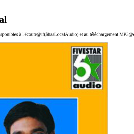
al
isponibles à l'écoute@if($hasLocalAudio) et au téléchargement MP3@e