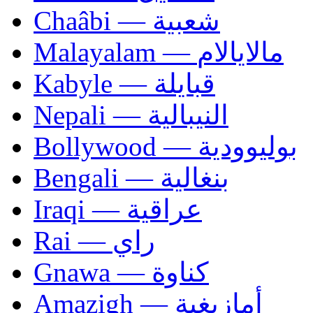
Chaâbi — شعبية
Malayalam — مالايالام
Kabyle — قبايلة
Nepali — النيبالية
Bollywood — بوليوودية
Bengali — بنغالية
Iraqi — عراقية
Rai — راي
Gnawa — كناوة
Amazigh — أمازيغية