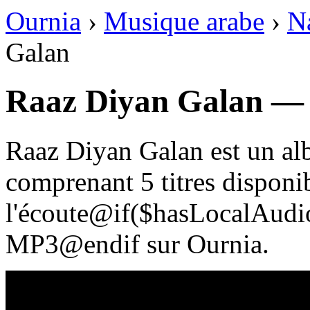
Ournia
›
Musique arabe
›
Na
Galan
Raaz Diyan Galan — 
Raaz Diyan Galan est un al
comprenant 5 titres disponi
l'écoute@if($hasLocalAudio
MP3@endif sur Ournia.