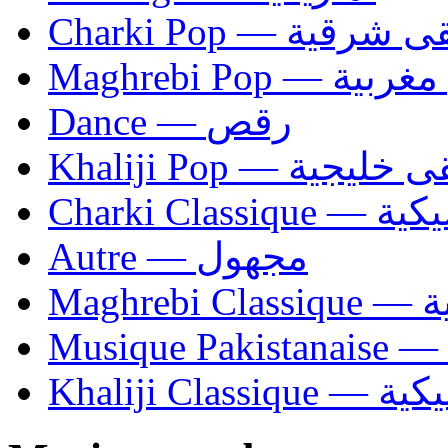
Charki Pop — ية
Maghrebi Pop
Dance — رقص
Khaliji Pop — ية
Charki Cl
Autre — مجهول
Ma
Khaliji C