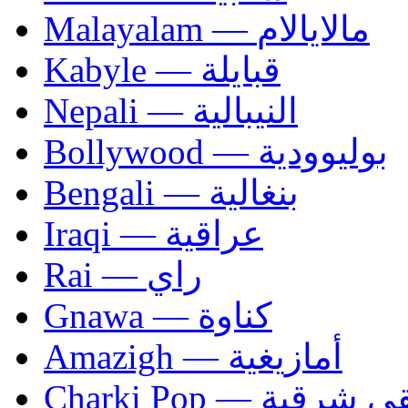
Malayalam — مالايالام
Kabyle — قبايلة
Nepali — النيبالية
Bollywood — بوليوودية
Bengali — بنغالية
Iraqi — عراقية
Rai — راي
Gnawa — كناوة
Amazigh — أمازيغية
Charki Pop — ية