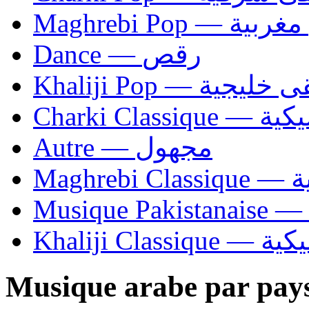
Maghrebi Pop
Dance — رقص
Khaliji Pop — ية
Charki Cl
Autre — مجهول
Ma
Khaliji C
Musique arabe par pay