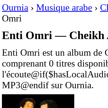
Ournia
›
Musique arabe
›
C
Omri
Enti Omri — Cheikh
Enti Omri est un album de
comprenant 0 titres disponi
l'écoute@if($hasLocalAudio
MP3@endif sur Ournia.