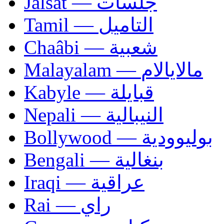
Jalsat — جلسات
Tamil — التاميل
Chaâbi — شعبية
Malayalam — مالايالام
Kabyle — قبايلة
Nepali — النيبالية
Bollywood — بوليوودية
Bengali — بنغالية
Iraqi — عراقية
Rai — راي